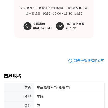
顯示電腦版詳細說明
商品規格
材質
聚酯纖維96％ 氨綸4％
產地
中國
彈性
無