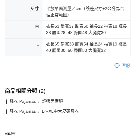
尺寸
平放單面測量／cm（誤差尺寸±2公分為合
理正常範圍）
M
衣長63 肩寬37 胸寬50 袖長22 袖寬18 褲長
38 腰圍28–48 臀圍48 大腿寬30
L
衣長65 肩寬38 胸寬54 袖長24 袖寬19 褲長
40 腰圍30–50 臀圍50 大腿寬32
客服
商品相關分類 (2)
❙ 睡衣 Pajamas
舒適居家服
❙ 睡衣 Pajamas
L〜XL中大尺碼睡衣