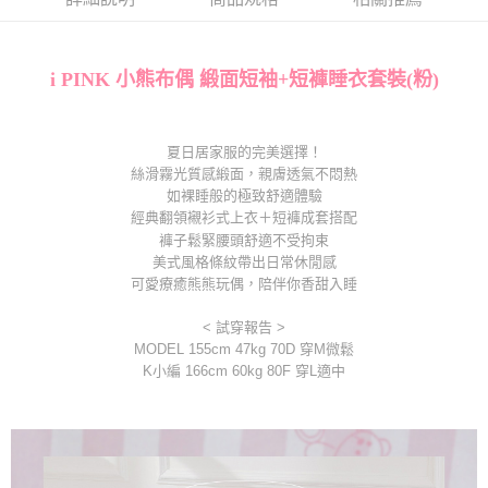
１．簡單：不需註冊會員、不需綁卡、不需儲值。
全家取貨付款
２．便利：只要手機號碼，簡訊認證，即可結帳。
每筆NT$80，滿NT$1,000(含以上)免運費
３．安心：先確認商品／服務後，再付款。
i PINK 小熊布偶 緞面短袖+短褲睡衣套裝(粉)
付款後全家取貨
【「AFTEE先享後付」結帳流程】
１．於結帳方式選擇「AFTEE先享後付」後，將跳轉至「AFTEE先享後付」
每筆NT$80，滿NT$1,000(含以上)免運費
結帳頁面，進行簡訊認證並確認金額後，即可完成結帳。
２．訂單成立數日內，您將收到繳費通知簡訊。
夏日居家服的完美選擇！
7-11取貨付款
３．收到繳費通知簡訊後14天內，點擊此簡訊中的連結，可透過四大超商／
絲滑霧光質感緞面，親膚透氣不悶熱
每筆NT$80，滿NT$1,000(含以上)免運費
ATM／網路銀行／等多元方式進行付款，方視為交易完成。
如裸睡般的極致舒適體驗
※ 請注意：結帳手續完成當下不需立刻繳費，但若您需要取消訂單，請聯絡
經典翻領襯衫式上衣＋短褲成套搭配
付款後7-11取貨
購買商品的店家。未經商家同意取消之訂單仍視為有效，需透過AFTEE先享
褲子鬆緊腰頭舒適不受拘束
後付繳納相關費用。
每筆NT$80，滿NT$1,000(含以上)免運費
美式風格條紋帶出日常休閒感
※ 交易是否成功請以「AFTEE先享後付 」之結帳頁面顯示為準，若有關於
可愛療癒熊熊玩偶，陪伴你香甜入睡
是否繳費成功／繳費後需取消欲退款等相關疑問，請聯繫「AFTEE先享後付
宅配
客戶支援中心」
https://netprotections.freshdesk.com/support/home
< 試穿報告 >
每筆NT$100，滿NT$1,000(含以上)免運費
【注意事項】
MODEL 155cm 47kg 70D 穿M微鬆
１．透過由恩沛科技股份有限公司提供之「AFTEE先享後付」服務完成之交
郵寄
K小編 166cm 60kg 80F 穿L適中
易，需依本服務之必要範圍內提供個人資料，並將交易相關給付款項請求債
每筆NT$100，滿NT$1,000(含以上)免運費
權轉讓予恩沛科技股份有限公司。
２．關於個人資料處理事宜，請瀏覽以下網址：
海外配送
查看運費
https://aftee.tw/terms/#terms3
３．未成年的使用者請事先徵得法定代理人或監護人之同意方可使用
「AFTEE先享後付」，若未經同意申辦者引起之損失，本公司不負相關責