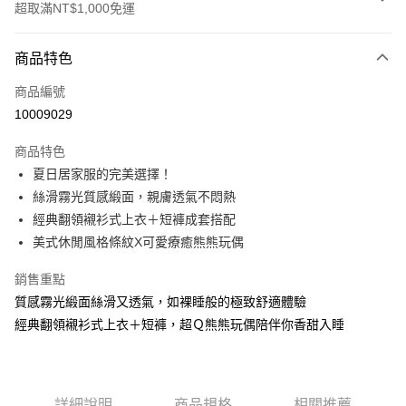
超取滿NT$1,000免運
付款方式
商品特色
信用卡一次付款
商品編號
信用卡分期付款
10009029
3 期 0 利率 每期
NT$360
21家銀行
商品特色
6 期 0 利率 每期
NT$180
21家銀行
合作金庫商業銀行
第一商業銀行
夏日居家服的完美選擇！
華南商業銀行
彰化商業銀行
合作金庫商業銀行
第一商業銀行
超商取貨付款
絲滑霧光質感緞面，親膚透氣不悶熱
上海商業儲蓄銀行
台北富邦商業銀行
華南商業銀行
彰化商業銀行
國泰世華商業銀行
兆豐國際商業銀行
經典翻領襯衫式上衣＋短褲成套搭配
LINE Pay
上海商業儲蓄銀行
台北富邦商業銀行
臺灣中小企業銀行
台中商業銀行
美式休閒風格條紋X可愛療癒熊熊玩偶
國泰世華商業銀行
兆豐國際商業銀行
匯豐（台灣）商業銀行
華泰商業銀行
Apple Pay
臺灣中小企業銀行
台中商業銀行
聯邦商業銀行
遠東國際商業銀行
銷售重點
匯豐（台灣）商業銀行
華泰商業銀行
街口支付
元大商業銀行
永豐商業銀行
質感霧光緞面絲滑又透氣，如裸睡般的極致舒適體驗
聯邦商業銀行
遠東國際商業銀行
玉山商業銀行
星展（台灣）商業銀行
元大商業銀行
永豐商業銀行
經典翻領襯衫式上衣＋短褲，超Ｑ熊熊玩偶陪伴你香甜入睡
AFTEE先享後付
台新國際商業銀行
中國信託商業銀行
玉山商業銀行
星展（台灣）商業銀行
相關說明
台灣樂天信用卡公司
台新國際商業銀行
中國信託商業銀行
【關於「AFTEE先享後付」】
台灣樂天信用卡公司
AFTEE先享後付是「在收到商品之後才付款」的支付方式。 讓您購物簡單
運送方式
便利好安心！
詳細說明
商品規格
相關推薦