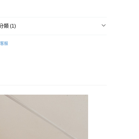
小企業銀行
台中商業銀行
業銀行
遠東國際商業銀行
台灣）商業銀行
華泰商業銀行
業銀行
永豐商業銀行
業銀行
遠東國際商業銀行
業銀行
星展（台灣）商業銀行
業銀行
永豐商業銀行
享後付
際商業銀行
中國信託商業銀行
類 (1)
業銀行
星展（台灣）商業銀行
天信用卡公司
際商業銀行
中國信託商業銀行
FTEE先享後付」】
物 Accessories
天信用卡公司
先享後付是「在收到商品之後才付款」的支付方式。 讓您購物簡單
客服
心！
：不需註冊會員、不需綁卡、不需儲值。
：只要手機號碼，簡訊認證，即可結帳。
付款
：先確認商品／服務後，再付款。
0，滿NT$1,000(含以上)免運費
EE先享後付」結帳流程】
家取貨
方式選擇「AFTEE先享後付」後，將跳轉至「AFTEE先享後
頁面，進行簡訊認證並確認金額後，即可完成結帳。
0，滿NT$1,000(含以上)免運費
成立數日內，您將收到繳費通知簡訊。
費通知簡訊後14天內，點擊此簡訊中的連結，可透過四大超商
付款
網路銀行／等多元方式進行付款，方視為交易完成。
0，滿NT$1,000(含以上)免運費
：結帳手續完成當下不需立刻繳費，但若您需要取消訂單，請聯
的店家。未經商家同意取消之訂單仍視為有效，需透過AFTEE
繳納相關費用。
1取貨
否成功請以「AFTEE先享後付 」之結帳頁面顯示為準，若有關於
0，滿NT$1,000(含以上)免運費
功／繳費後需取消欲退款等相關疑問，請聯繫「AFTEE先享後
援中心」
https://netprotections.freshdesk.com/support/home