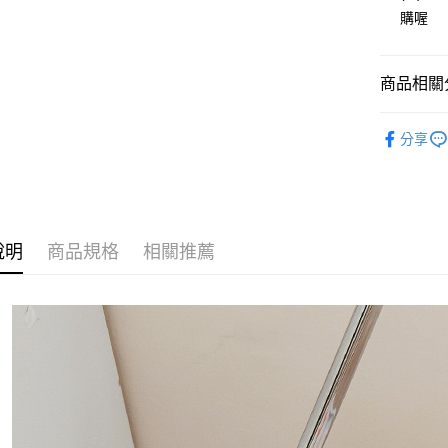
臺灣中
聯邦商
購喔
匯豐（
街口支付
元大商
聯邦商
玉山商
元大商
AFTEE先
台新國
商品相關分
玉山商
相關說明
台灣樂
台新國
【關於「A
❙ 配件 / 小
台灣樂
AFTEE
分享
便利好安
運送方式
１．簡單
２．便利
全家取貨
３．安心
每筆NT$8
【「AFT
說明
商品規格
相關推薦
付款後全
１．於結帳
付」結帳
每筆NT$8
２．訂單
３．收到繳
7-11取貨
／ATM／
每筆NT$8
※ 請注意
絡購買商品
先享後付
付款後7-1
※ 交易是
每筆NT$8
是否繳費成
付客戶支