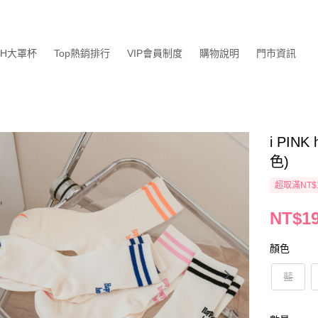
GH大罩杯
Top熱銷排行
VIP會員制度
購物說明
門市資訊
i PIN
色)
超取滿NT$
NT$1
顏色
藍