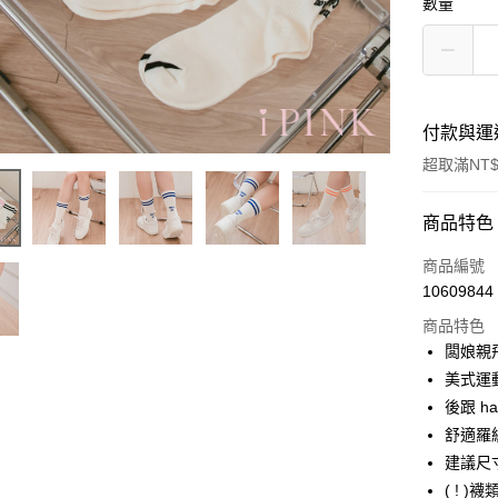
數量
付款與運
超取滿NT$
付款方式
商品特色
信用卡一
商品編號
10609844
信用卡分
商品特色
3 期 
闆娘親飛
6 期 
合作金
美式運
華南商
後跟 ha
合作金
超商取貨
上海商
華南商
舒適羅
國泰世
LINE Pay
上海商
建議尺寸 
臺灣中
國泰世
( !
匯豐（
Apple Pay