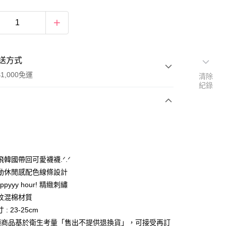
送方式
1,000免運
清除
紀錄
次付款
期付款
0 利率 每期
NT$66
21家銀行
韓國帶回可愛襪襪.ᐟ.ᐟ
0 利率 每期
NT$33
21家銀行
庫商業銀行
第一商業銀行
動休閒感配色線條設計
業銀行
彰化商業銀行
ppyyy hour! 精緻刺繡
庫商業銀行
第一商業銀行
付款
業儲蓄銀行
台北富邦商業銀行
業銀行
彰化商業銀行
紋混棉材質
華商業銀行
兆豐國際商業銀行
業儲蓄銀行
台北富邦商業銀行
: 23-25cm
小企業銀行
台中商業銀行
華商業銀行
兆豐國際商業銀行
 )襪類商品基於衛生考量「售出不提供退換貨」，可接受再訂
台灣）商業銀行
華泰商業銀行