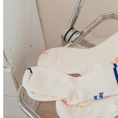
宅配
【注意事
每筆NT$1
１．透過由
交易，需
郵寄
求債權轉
每筆NT$1
２．關於
https://aft
海外配送
３．未成
「AFTE
任。
４．使用「
即時審查
結果請求
５．嚴禁
形，恩沛
動。