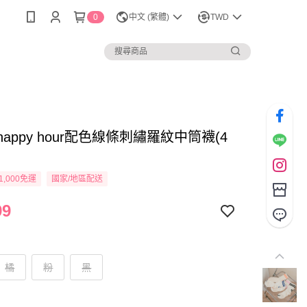
0
中文 (繁體)
TWD
K happy hour配色線條刺繡羅紋中筒襪(4
1,000免運
國家/地區配送
99
橘
粉
黑