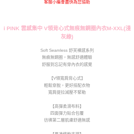
客服小編會盡快為您協助
「AFTEE先享後付」，若未經同意申辦者引起之損失，本公司不負相關責
任。
４．使用「AFTEE先享後付」時，將依據個別帳號之用戶狀況，依本公司即
時審查核予不同之上限額度；若仍有額度不足之情形，本公司將視審查結果
請求用戶進行身份認證。
i PINK 雲感集中 V領背心式無痕無鋼圈內衣M-XXL(淺
５．嚴禁一人註冊多個帳號或使用他人資訊註冊。若發現惡意使用之情形，
灰綠)
恩沛科技股份有限公司將有權停止該用戶之使用額度並採取法律行動。
Soft Seamless 舒芙裸感系列
無痕無鋼圈，無感舒適體驗
舒服到忘記有穿內衣的感覺
【V領寬肩背心式】
輕鬆穿脫，更好搭配衣物
寬肩提拉減壓不緊勒
【高彈柔滑布料】
四面彈力貼合包覆
彷彿第二層肌膚舒適無感
【果凍條軟支撐】