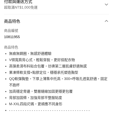
付款與運送方式
超取滿NT$1,000免運
付款方式
商品特色
信用卡一次付款
商品編號
信用卡分期付款
10811955
3 期 0 利率 每期
NT$196
21家銀行
商品特色
6 期 0 利率 每期
NT$98
21家銀行
合作金庫商業銀行
第一商業銀行
無痕無鋼圈，無感舒適體驗
華南商業銀行
彰化商業銀行
合作金庫商業銀行
第一商業銀行
超商取貨付款
V領寬肩背心式，輕鬆穿脫，更好搭配衣物
上海商業儲蓄銀行
台北富邦商業銀行
華南商業銀行
彰化商業銀行
國泰世華商業銀行
兆豐國際商業銀行
高彈柔滑布料貼合包覆，彷彿第二層肌膚舒適無感
LINE Pay
上海商業儲蓄銀行
台北富邦商業銀行
臺灣中小企業銀行
台中商業銀行
果凍條軟支撐+點膠定位，穩穩承托塑造胸型
國泰世華商業銀行
兆豐國際商業銀行
匯豐（台灣）商業銀行
華泰商業銀行
Apple Pay
臺灣中小企業銀行
台中商業銀行
QQ軟彈胸墊，下厚上薄集中托高，300+呼吸孔透氣舒適，固定
聯邦商業銀行
遠東國際商業銀行
匯豐（台灣）商業銀行
華泰商業銀行
不跑杯
街口支付
元大商業銀行
永豐商業銀行
聯邦商業銀行
遠東國際商業銀行
加高穩定脅邊，雙層縫線加固更穩更包覆
玉山商業銀行
星展（台灣）商業銀行
元大商業銀行
永豐商業銀行
AFTEE先享後付
背部加固條，加強背部平整服貼度
台新國際商業銀行
中國信託商業銀行
玉山商業銀行
星展（台灣）商業銀行
相關說明
台灣樂天信用卡公司
M-XXL四段尺碼，更順應不同身形
台新國際商業銀行
中國信託商業銀行
【關於「AFTEE先享後付」】
- - - - - - - - - - - - - - - - - - - - - - - - - - - - - - - - - - - -
台灣樂天信用卡公司
AFTEE先享後付是「在收到商品之後才付款」的支付方式。 讓您購物簡單