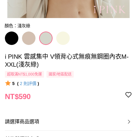
顏色：淺灰綠
i PINK 雲感集中 V領背心式無痕無鋼圈內衣M-
XXL(淺灰綠)
超取滿NT$1,000免運
國家/地區配送
5
(
2
則評價
)
NT$590
請選擇商品選項