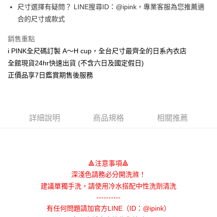
運送方式
尺寸選擇有疑問？ LINE搜尋ID：@ipink，專業客服為您推薦適
便利好安心！
１．簡單：不需註冊會員、不需綁卡、不需儲值。
全家取貨付款
合的尺寸或款式
２．便利：只要手機號碼，簡訊認證，即可結帳。
每筆NT$80，滿NT$1,000(含以上)免運費
３．安心：先確認商品／服務後，再付款。
銷售重點
付款後全家取貨
i PINK全尺碼訂製 A～H cup，全台尺寸最齊全的日系內衣店
【「AFTEE先享後付」結帳流程】
１．於結帳方式選擇「AFTEE先享後付」後，將跳轉至「AFTEE先享後付」
每筆NT$80，滿NT$1,000(含以上)免運費
全館現貨24hr快速出貨 (不含六日及國定假日)
結帳頁面，進行簡訊認證並確認金額後，即可完成結帳。
正價品享7日鑑賞期售後服務
２．訂單成立數日內，您將收到繳費通知簡訊。
7-11取貨付款
３．收到繳費通知簡訊後14天內，點擊此簡訊中的連結，可透過四大超商／
每筆NT$80，滿NT$1,000(含以上)免運費
ATM／網路銀行／等多元方式進行付款，方視為交易完成。
※ 請注意：結帳手續完成當下不需立刻繳費，但若您需要取消訂單，請聯絡
付款後7-11取貨
購買商品的店家。未經商家同意取消之訂單仍視為有效，需透過AFTEE先享
詳細說明
商品規格
相關推薦
後付繳納相關費用。
每筆NT$80，滿NT$1,000(含以上)免運費
※ 交易是否成功請以「AFTEE先享後付 」之結帳頁面顯示為準，若有關於
是否繳費成功／繳費後需取消欲退款等相關疑問，請聯繫「AFTEE先享後付
宅配
客戶支援中心」
https://netprotections.freshdesk.com/support/home
每筆NT$100，滿NT$1,000(含以上)免運費
🔺注意事項🔺
【注意事項】
１．透過由恩沛科技股份有限公司提供之「AFTEE先享後付」服務完成之交
郵寄
深淺色請務必分開洗滌！
易，需依本服務之必要範圍內提供個人資料，並將交易相關給付款項請求債
建議單獨手洗，請使用冷水搭配中性洗劑清洗
每筆NT$100，滿NT$1,000(含以上)免運費
權轉讓予恩沛科技股份有限公司。
----------
２．關於個人資料處理事宜，請瀏覽以下網址：
海外配送
查看運費
https://aftee.tw/terms/#terms3
有任何問題請加官方LINE（ID：@ipink）
３．未成年的使用者請事先徵得法定代理人或監護人之同意方可使用