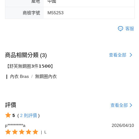
產地
中國
商檢字號
M55253
客服
商品相關分類 (3)
查看全部
【舒芙無鋼圈𝟯件𝟭𝟱𝟬𝟬】
❙ 內衣 Bras
無鋼圈內衣
評價
查看全部
5
(
2
則評價
)
p**********a
2026/04/10
|
L