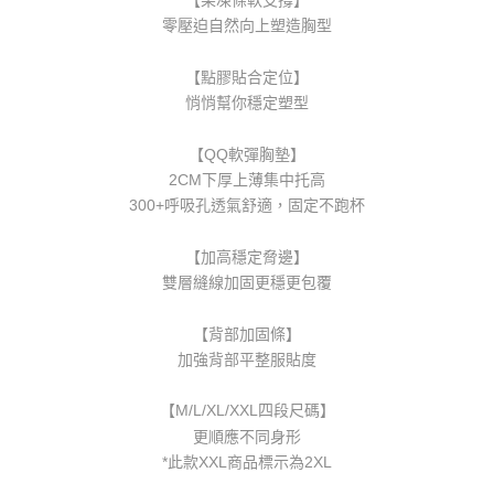
零壓迫自然向上塑造胸型
【點膠貼合定位】
悄悄幫你穩定塑型
【QQ軟彈胸墊】
2CM下厚上薄集中托高
300+呼吸孔透氣舒適，固定不跑杯
【加高穩定脅邊】
雙層縫線加固更穩更包覆
【背部加固條】
加強背部平整服貼度
【M/L/XL/XXL四段尺碼】
更順應不同身形
*此款XXL商品標示為2XL