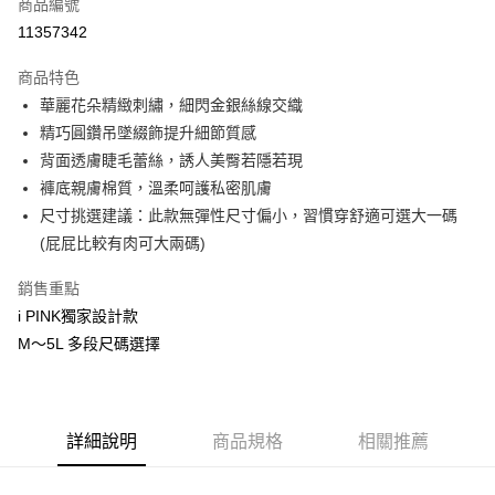
商品編號
信用卡分期付款
11357342
3 期 0 利率 每期
NT$83
21家銀行
商品特色
6 期 0 利率 每期
NT$41
21家銀行
合作金庫商業銀行
第一商業銀行
華麗花朵精緻刺繡，細閃金銀絲線交織
華南商業銀行
彰化商業銀行
合作金庫商業銀行
第一商業銀行
超商取貨付款
精巧圓鑽吊墜綴飾提升細節質感
上海商業儲蓄銀行
台北富邦商業銀行
華南商業銀行
彰化商業銀行
國泰世華商業銀行
兆豐國際商業銀行
背面透膚睫毛蕾絲，誘人美臀若隱若現
LINE Pay
上海商業儲蓄銀行
台北富邦商業銀行
臺灣中小企業銀行
台中商業銀行
褲底親膚棉質，溫柔呵護私密肌膚
國泰世華商業銀行
兆豐國際商業銀行
匯豐（台灣）商業銀行
華泰商業銀行
Apple Pay
臺灣中小企業銀行
台中商業銀行
尺寸挑選建議：此款無彈性尺寸偏小，習慣穿舒適可選大一碼
聯邦商業銀行
遠東國際商業銀行
匯豐（台灣）商業銀行
華泰商業銀行
(屁屁比較有肉可大兩碼)
街口支付
元大商業銀行
永豐商業銀行
聯邦商業銀行
遠東國際商業銀行
玉山商業銀行
星展（台灣）商業銀行
元大商業銀行
永豐商業銀行
銷售重點
AFTEE先享後付
台新國際商業銀行
中國信託商業銀行
玉山商業銀行
星展（台灣）商業銀行
i PINK獨家設計款
相關說明
台灣樂天信用卡公司
台新國際商業銀行
中國信託商業銀行
M～5L 多段尺碼選擇
【關於「AFTEE先享後付」】
台灣樂天信用卡公司
AFTEE先享後付是「在收到商品之後才付款」的支付方式。 讓您購物簡單
運送方式
便利好安心！
１．簡單：不需註冊會員、不需綁卡、不需儲值。
全家取貨付款
２．便利：只要手機號碼，簡訊認證，即可結帳。
每筆NT$80，滿NT$1,000(含以上)免運費
詳細說明
商品規格
相關推薦
３．安心：先確認商品／服務後，再付款。
付款後全家取貨
【「AFTEE先享後付」結帳流程】