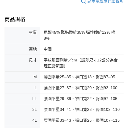
顯示電腦版詳細說明
商品規格
材質
尼龍45% 聚酯纖維35% 彈性纖維12% 棉
8%
產地
中國
尺寸
平放單面測量／cm（誤差尺寸±2公分為合
理正常範圍）
M
腰圍平量25–35、褲口寬18、臀圍87–95
L
腰圍平量27–37、褲口寬20、臀圍92–100
LL
腰圍平量29–39、褲口寬22、臀圍97–105
3L
腰圍平量34–41、褲口寬23、臀圍102–110
4L
腰圍平量33–43、褲口寬25、臀圍107–115