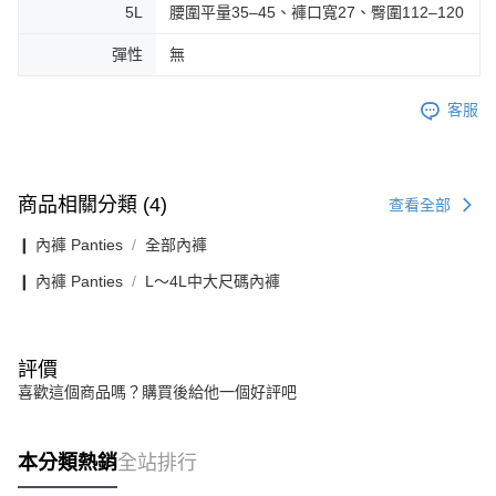
5L
腰圍平量35–45、褲口寬27、臀圍112–120
彈性
無
客服
商品相關分類 (4)
查看全部
❙ 內褲 Panties
全部內褲
❙ 內褲 Panties
L〜4L中大尺碼內褲
評價
喜歡這個商品嗎？購買後給他一個好評吧
本分類熱銷
全站排行