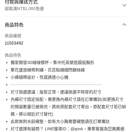
付款與運送方式
超取滿NT$1,000免運
付款方式
商品特色
信用卡一次付款
商品編號
信用卡分期付款
11553492
3 期 0 利率 每期
NT$460
21家銀行
商品特色
6 期 0 利率 每期
NT$230
21家銀行
合作金庫商業銀行
第一商業銀行
獨家開發3D啵啵模杯，集中托高塑造圓挺胸形
華南商業銀行
彰化商業銀行
合作金庫商業銀行
第一商業銀行
超商取貨付款
繁花盛放線條刺繡，花蕊點綴細閃銀絲線
上海商業儲蓄銀行
台北富邦商業銀行
華南商業銀行
彰化商業銀行
國泰世華商業銀行
兆豐國際商業銀行
小褲細帶設計，性感誘惑小心機
LINE Pay
上海商業儲蓄銀行
台北富邦商業銀行
臺灣中小企業銀行
台中商業銀行
┈┈┈┈┈┈┈┈┈┈┈┈┈┈┈┈┈┈┈┈┈┈
國泰世華商業銀行
兆豐國際商業銀行
匯豐（台灣）商業銀行
華泰商業銀行
Apple Pay
臺灣中小企業銀行
台中商業銀行
尺寸挑選建議：版型正常，建議挑選平時穿的尺寸
聯邦商業銀行
遠東國際商業銀行
匯豐（台灣）商業銀行
華泰商業銀行
內褲尺寸固定搭配，需更換內褲尺寸請在訂單備註(如更換尺寸
街口支付
元大商業銀行
永豐商業銀行
聯邦商業銀行
遠東國際商業銀行
的預留數量已被換完，將依原配套尺寸寄出，原配套尺寸若已缺
玉山商業銀行
星展（台灣）商業銀行
元大商業銀行
永豐商業銀行
AFTEE先享後付
碼，將以相近尺寸替代)
台新國際商業銀行
中國信託商業銀行
玉山商業銀行
星展（台灣）商業銀行
相關說明
台灣樂天信用卡公司
此款無附水餃襯墊，如有大小胸需要襯墊請在訂單備註
台新國際商業銀行
中國信託商業銀行
【關於「AFTEE先享後付」】
尺寸選擇有疑問？ LINE搜尋ID：@ipink，專業客服為您推薦適
台灣樂天信用卡公司
ATM付款
AFTEE先享後付是「在收到商品之後才付款」的支付方式。 讓您購物簡單