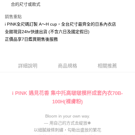
合的尺寸或款式
便利好安心！
１．簡單：不需註冊會員、不需綁卡、不需儲值。
運送方式
２．便利：只要手機號碼，簡訊認證，即可結帳。
銷售重點
３．安心：先確認商品／服務後，再付款。
全家取貨付款
i PINK全尺碼訂製 A～H cup，全台尺寸最齊全的日系內衣店
每筆NT$80，滿NT$1,000(含以上)免運費
全館現貨24hr快速出貨 (不含六日及國定假日)
【「AFTEE先享後付」結帳流程】
１．於結帳方式選擇「AFTEE先享後付」後，將跳轉至「AFTEE先享後付」
正價品享7日鑑賞期售後服務
付款後全家取貨
結帳頁面，進行簡訊認證並確認金額後，即可完成結帳。
２．訂單成立數日內，您將收到繳費通知簡訊。
每筆NT$80，滿NT$1,000(含以上)免運費
３．收到繳費通知簡訊後14天內，點擊此簡訊中的連結，可透過四大超商／
ATM／網路銀行／等多元方式進行付款，方視為交易完成。
7-11取貨付款
※ 請注意：結帳手續完成當下不需立刻繳費，但若您需要取消訂單，請聯絡
詳細說明
商品規格
相關推薦
每筆NT$80，滿NT$1,000(含以上)免運費
購買商品的店家。未經商家同意取消之訂單仍視為有效，需透過AFTEE先享
後付繳納相關費用。
付款後7-11取貨
※ 交易是否成功請以「AFTEE先享後付 」之結帳頁面顯示為準，若有關於
是否繳費成功／繳費後需取消欲退款等相關疑問，請聯繫「AFTEE先享後付
每筆NT$80，滿NT$1,000(含以上)免運費
客戶支援中心」
https://netprotections.freshdesk.com/support/home
i PINK 遇見花香 集中托高啵啵模杯成套內衣70B-
宅配
100H(裸膚粉)
【注意事項】
１．透過由恩沛科技股份有限公司提供之「AFTEE先享後付」服務完成之交
每筆NT$100，滿NT$1,000(含以上)免運費
易，需依本服務之必要範圍內提供個人資料，並將交易相關給付款項請求債
Bloom in your own way.
權轉讓予恩沛科技股份有限公司。
郵寄
— 用自己的方式去綻放❃
２．關於個人資料處理事宜，請瀏覽以下網址：
每筆NT$100，滿NT$1,000(含以上)免運費
https://aftee.tw/terms/#terms3
以細膩線條刺繡，勾勒出盛放的繁花
３．未成年的使用者請事先徵得法定代理人或監護人之同意方可使用