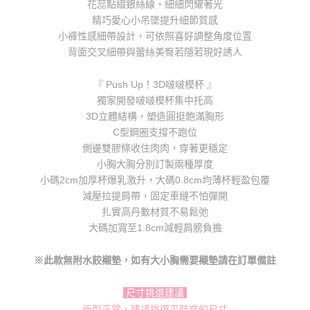
花蕊點綴銀絲線，細細閃耀著光
海外配送
查看運費
「AFTEE先享後付」，若未經同意申辦者引起之損失，本公司不負相關責
精巧愛心小吊墜提升細節質感
任。
小褲性感細帶設計，可依照喜好調整角度位置
４．使用「AFTEE先享後付」時，將依據個別帳號之用戶狀況，依本公司即
時審查核予不同之上限額度；若仍有額度不足之情形，本公司將視審查結果
背面交叉細帶與蕾絲美臀若隱若現好誘人
請求用戶進行身份認證。
５．嚴禁一人註冊多個帳號或使用他人資訊註冊。若發現惡意使用之情形，
『 Push Up！3D啵啵模杯 』
恩沛科技股份有限公司將有權停止該用戶之使用額度並採取法律行動。
獨家開發啵啵模杯集中托高
3D立體結構，塑造圓挺飽滿胸形
C型鋼圈支撐不跑位
側邊雙膠條收住肉肉，穿著更穩定
小胸大胸分別訂製兩種厚度
小碼2cm加厚杯爆乳激升，大碼0.8cm均薄杯輕盈包覆
減壓拉提肩帶，固定車縫不怕彈開
扎實高丹數材質不易鬆弛
大碼加寬至1.8cm減輕肩膀負擔
※此款無附水餃襯墊，如有大小胸需要襯墊請在訂單備註
尺寸挑選建議
版型正常，建議挑選平時穿的尺寸