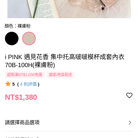
顏色：裸膚粉
i PINK 遇見花香 集中托高啵啵模杯成套內衣
70B-100H(裸膚粉)
超取滿NT$1,000免運
國家/地區配送
5
(
4
則評價
)
NT$1,380
請選擇商品選項