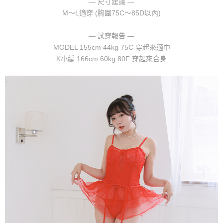
— 尺寸建議 —
請求用戶進行身份認證。
M～L適穿 (胸圍75C～85D以內)
５．嚴禁一人註冊多個帳號或使用他人資訊註冊。若發現惡意使用之情形，
恩沛科技股份有限公司將有權停止該用戶之使用額度並採取法律行動。
— 試穿報告 —
MODEL 155cm 44kg 75C 穿起來適中
K小編 166cm 60kg 80F 穿起來合身