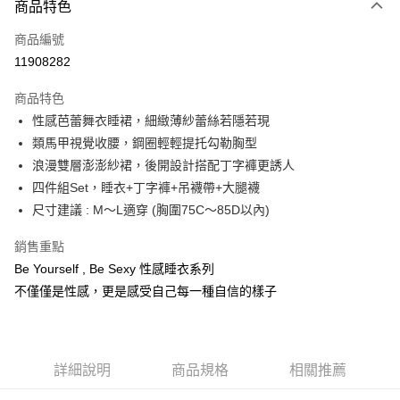
商品特色
信用卡一次付款
商品編號
信用卡分期付款
11908282
3 期 0 利率 每期
NT$230
21家銀行
商品特色
6 期 0 利率 每期
NT$115
21家銀行
合作金庫商業銀行
第一商業銀行
性感芭蕾舞衣睡裙，細緻薄紗蕾絲若隱若現
華南商業銀行
彰化商業銀行
合作金庫商業銀行
第一商業銀行
超商取貨付款
類馬甲視覺收腰，鋼圈輕輕提托勾勒胸型
上海商業儲蓄銀行
台北富邦商業銀行
華南商業銀行
彰化商業銀行
國泰世華商業銀行
兆豐國際商業銀行
浪漫雙層澎澎紗裙，後開設計搭配丁字褲更誘人
LINE Pay
上海商業儲蓄銀行
台北富邦商業銀行
臺灣中小企業銀行
台中商業銀行
四件組Set，睡衣+丁字褲+吊襪帶+大腿襪
國泰世華商業銀行
兆豐國際商業銀行
匯豐（台灣）商業銀行
華泰商業銀行
Apple Pay
臺灣中小企業銀行
台中商業銀行
尺寸建議 : M～L適穿 (胸圍75C～85D以內)
聯邦商業銀行
遠東國際商業銀行
匯豐（台灣）商業銀行
華泰商業銀行
街口支付
元大商業銀行
永豐商業銀行
銷售重點
聯邦商業銀行
遠東國際商業銀行
玉山商業銀行
星展（台灣）商業銀行
元大商業銀行
永豐商業銀行
Be Yourself , Be Sexy 性感睡衣系列
AFTEE先享後付
台新國際商業銀行
中國信託商業銀行
玉山商業銀行
星展（台灣）商業銀行
不僅僅是性感，更是感受自己每一種自信的樣子
相關說明
台灣樂天信用卡公司
台新國際商業銀行
中國信託商業銀行
【關於「AFTEE先享後付」】
台灣樂天信用卡公司
ATM付款
AFTEE先享後付是「在收到商品之後才付款」的支付方式。 讓您購物簡單
便利好安心！
１．簡單：不需註冊會員、不需綁卡、不需儲值。
運送方式
詳細說明
商品規格
相關推薦
２．便利：只要手機號碼，簡訊認證，即可結帳。
３．安心：先確認商品／服務後，再付款。
全家取貨付款