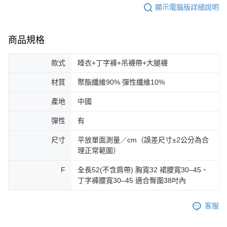
顯示電腦版詳細說明
商品規格
款式
睡衣+丁字褲+吊襪帶+大腿襪
材質
聚酯纖維90% 彈性纖維10%
產地
中國
彈性
有
尺寸
平放單面測量／cm（誤差尺寸±2公分為合
理正常範圍）
F
全長52(不含肩帶) 胸寬32 裙腰寬30–45、
丁字褲腰寬30–45 適合臀圍38吋內
客服