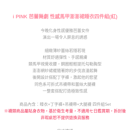
每筆NT$80，滿NT$1,000(含以上)免運費
【「AFTEE先享後付」結帳流程】
１．於結帳方式選擇「AFTEE先享後付」後，將跳轉至「AFTEE先享後付」
i PINK 芭蕾舞劇 性感馬甲澎澎裙睡衣四件組(紅)
付款後全家取貨
結帳頁面，進行簡訊認證並確認金額後，即可完成結帳。
２．訂單成立數日內，您將收到繳費通知簡訊。
每筆NT$80，滿NT$1,000(含以上)免運費
３．收到繳費通知簡訊後14天內，點擊此簡訊中的連結，可透過四大超商／
今晚化身性感優雅芭蕾女伶
ATM／網路銀行／等多元方式進行付款，方視為交易完成。
7-11取貨付款
演出一場令人屏息的誘惑
※ 請注意：結帳手續完成當下不需立刻繳費，但若您需要取消訂單，請聯絡
每筆NT$80，滿NT$1,000(含以上)免運費
購買商品的店家。未經商家同意取消之訂單仍視為有效，需透過AFTEE先享
後付繳納相關費用。
細緻薄紗蕾絲若隱若現
付款後7-11取貨
※ 交易是否成功請以「AFTEE先享後付 」之結帳頁面顯示為準，若有關於
材質舒適彈性、手感親膚
是否繳費成功／繳費後需取消欲退款等相關疑問，請聯繫「AFTEE先享後付
每筆NT$80，滿NT$1,000(含以上)免運費
類馬甲視覺收腰，鋼圈輕輕提托勾勒胸型
客戶支援中心」
https://netprotections.freshdesk.com/support/home
澎澎網紗裙襬隨著妳的步伐浪漫起舞
宅配
【注意事項】
後開設計搭配丁字褲，激起他的慾望
１．透過由恩沛科技股份有限公司提供之「AFTEE先享後付」服務完成之交
每筆NT$100，滿NT$1,000(含以上)免運費
同色系可拆式吊襪帶和蕾絲大腿襪
易，需依本服務之必要範圍內提供個人資料，並將交易相關給付款項請求債
一整套搭配打造極致性感
權轉讓予恩沛科技股份有限公司。
郵寄
２．關於個人資料處理事宜，請瀏覽以下網址：
每筆NT$100，滿NT$1,000(含以上)免運費
https://aftee.tw/terms/#terms3
商品內含：睡衣+丁字褲+吊襪帶+大腿襪 四件組Set
３．未成年的使用者請事先徵得法定代理人或監護人之同意方可使用
※襪類商品屬貼身衣物，基於衛生考量，不適用七日鑑賞期，拆封後
海外配送
查看運費
「AFTEE先享後付」，若未經同意申辦者引起之損失，本公司不負相關責
非瑕疵恕不提供退換貨服務
任。
４．使用「AFTEE先享後付」時，將依據個別帳號之用戶狀況，依本公司即
時審查核予不同之上限額度；若仍有額度不足之情形，本公司將視審查結果