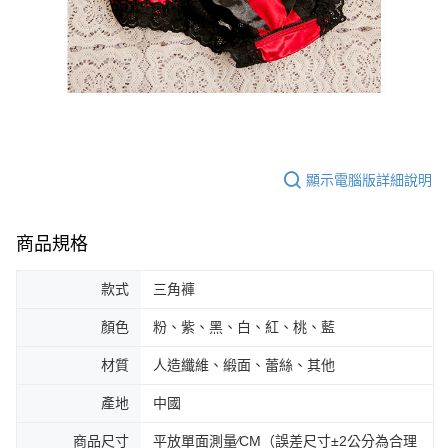
顯示電腦版詳細說明
商品規格
款式
三角褲
顏色
粉、紫、黑、白、紅、桃、藍
材質
人造纖維、緞面、蕾絲、其他
產地
中國
商品尺寸
平放單面測量∕CM（誤差尺寸±2公分為合理