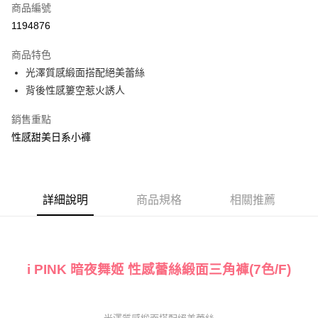
商品編號
信用卡分期付款
1194876
3 期 0 利率 每期
NT$33
21家銀行
商品特色
6 期 0 利率 每期
NT$16
21家銀行
合作金庫商業銀行
第一商業銀行
光澤質感緞面搭配絕美蕾絲
華南商業銀行
彰化商業銀行
合作金庫商業銀行
第一商業銀行
超商取貨付款
背後性感簍空惹火誘人
上海商業儲蓄銀行
台北富邦商業銀行
華南商業銀行
彰化商業銀行
國泰世華商業銀行
兆豐國際商業銀行
LINE Pay
上海商業儲蓄銀行
台北富邦商業銀行
銷售重點
臺灣中小企業銀行
台中商業銀行
國泰世華商業銀行
兆豐國際商業銀行
性感甜美日系小褲
匯豐（台灣）商業銀行
華泰商業銀行
Apple Pay
臺灣中小企業銀行
台中商業銀行
聯邦商業銀行
遠東國際商業銀行
匯豐（台灣）商業銀行
華泰商業銀行
街口支付
元大商業銀行
永豐商業銀行
聯邦商業銀行
遠東國際商業銀行
玉山商業銀行
星展（台灣）商業銀行
元大商業銀行
永豐商業銀行
AFTEE先享後付
台新國際商業銀行
中國信託商業銀行
詳細說明
商品規格
相關推薦
玉山商業銀行
星展（台灣）商業銀行
相關說明
台灣樂天信用卡公司
台新國際商業銀行
中國信託商業銀行
【關於「AFTEE先享後付」】
台灣樂天信用卡公司
AFTEE先享後付是「在收到商品之後才付款」的支付方式。 讓您購物簡單
運送方式
便利好安心！
１．簡單：不需註冊會員、不需綁卡、不需儲值。
i PINK 暗夜舞姬 性感蕾絲緞面三角褲(7色/F)
全家取貨付款
２．便利：只要手機號碼，簡訊認證，即可結帳。
每筆NT$80，滿NT$1,000(含以上)免運費
３．安心：先確認商品／服務後，再付款。
付款後全家取貨
【「AFTEE先享後付」結帳流程】