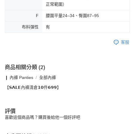
正常範圍）
F
腰圍平量24–34、臀圍87–95
布料彈性
有
客服
商品相關分類 (2)
❙ 內褲 Panties
全部內褲
【𝗦𝗔𝗟𝗘內褲清倉𝟭𝟬件𝟲𝟵𝟵】
評價
喜歡這個商品嗎？購買後給他一個好評吧