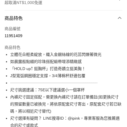
超取滿NT$1,000免運
付款方式
商品特色
信用卡一次付款
商品編號
信用卡分期付款
11951409
3 期 0 利率 每期
NT$460
21家銀行
商品特色
6 期 0 利率 每期
NT$230
21家銀行
合作金庫商業銀行
第一商業銀行
立體花朵輕柔綻放，織入金銀絲線的花蕊閃爍著微光
華南商業銀行
彰化商業銀行
合作金庫商業銀行
第一商業銀行
超商取貨付款
如晨露般點綴的珍珠搭配緞帶增添精緻感
上海商業儲蓄銀行
台北富邦商業銀行
華南商業銀行
彰化商業銀行
國泰世華商業銀行
兆豐國際商業銀行
「HOLD up￪ 挺胸杯」打造奇蹟立挺美胸！
LINE Pay
上海商業儲蓄銀行
台北富邦商業銀行
臺灣中小企業銀行
台中商業銀行
J型寬弧鋼圈穩定支撐，3/4薄棉杯舒適包覆
國泰世華商業銀行
兆豐國際商業銀行
匯豐（台灣）商業銀行
華泰商業銀行
Apple Pay
臺灣中小企業銀行
台中商業銀行
┈┈┈┈┈┈┈┈┈┈┈┈┈┈┈┈┈┈┈┈┈┈
聯邦商業銀行
遠東國際商業銀行
匯豐（台灣）商業銀行
華泰商業銀行
尺寸挑選建議：75E以下建議選小一個罩杯
街口支付
元大商業銀行
永豐商業銀行
聯邦商業銀行
遠東國際商業銀行
內褲尺寸固定搭配，需更換內褲尺寸請在訂單備註(如更換尺寸
玉山商業銀行
星展（台灣）商業銀行
元大商業銀行
永豐商業銀行
AFTEE先享後付
的預留數量已被換完，將依原配套尺寸寄出，原配套尺寸若已缺
台新國際商業銀行
中國信託商業銀行
玉山商業銀行
星展（台灣）商業銀行
相關說明
台灣樂天信用卡公司
碼，將以相近尺寸替代)
台新國際商業銀行
中國信託商業銀行
【關於「AFTEE先享後付」】
尺寸選擇有疑問？ LINE搜尋ID：@ipink，專業客服為您推薦適
台灣樂天信用卡公司
ATM付款
AFTEE先享後付是「在收到商品之後才付款」的支付方式。 讓您購物簡單
合的尺寸或款式
便利好安心！