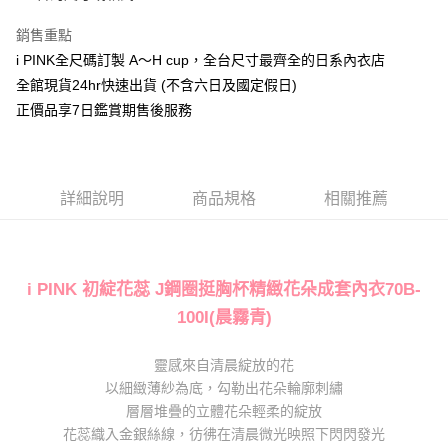
１．簡單：不需註冊會員、不需綁卡、不需儲值。
運送方式
２．便利：只要手機號碼，簡訊認證，即可結帳。
銷售重點
３．安心：先確認商品／服務後，再付款。
全家取貨付款
i PINK全尺碼訂製 A～H cup，全台尺寸最齊全的日系內衣店
每筆NT$80，滿NT$1,000(含以上)免運費
全館現貨24hr快速出貨 (不含六日及國定假日)
【「AFTEE先享後付」結帳流程】
１．於結帳方式選擇「AFTEE先享後付」後，將跳轉至「AFTEE先享後付」
正價品享7日鑑賞期售後服務
付款後全家取貨
結帳頁面，進行簡訊認證並確認金額後，即可完成結帳。
２．訂單成立數日內，您將收到繳費通知簡訊。
每筆NT$80，滿NT$1,000(含以上)免運費
３．收到繳費通知簡訊後14天內，點擊此簡訊中的連結，可透過四大超商／
ATM／網路銀行／等多元方式進行付款，方視為交易完成。
7-11取貨付款
※ 請注意：結帳手續完成當下不需立刻繳費，但若您需要取消訂單，請聯絡
詳細說明
商品規格
相關推薦
每筆NT$80，滿NT$1,000(含以上)免運費
購買商品的店家。未經商家同意取消之訂單仍視為有效，需透過AFTEE先享
後付繳納相關費用。
付款後7-11取貨
※ 交易是否成功請以「AFTEE先享後付 」之結帳頁面顯示為準，若有關於
是否繳費成功／繳費後需取消欲退款等相關疑問，請聯繫「AFTEE先享後付
每筆NT$80，滿NT$1,000(含以上)免運費
客戶支援中心」
https://netprotections.freshdesk.com/support/home
i PINK 初綻花蕊 J鋼圈挺胸杯精緻花朵成套內衣70B-
宅配
100I(晨霧青)
【注意事項】
１．透過由恩沛科技股份有限公司提供之「AFTEE先享後付」服務完成之交
每筆NT$100，滿NT$1,000(含以上)免運費
易，需依本服務之必要範圍內提供個人資料，並將交易相關給付款項請求債
靈感來自清晨綻放的花
權轉讓予恩沛科技股份有限公司。
郵寄
以細緻薄紗為底，勾勒出花朵輪廓刺繡
２．關於個人資料處理事宜，請瀏覽以下網址：
每筆NT$100，滿NT$1,000(含以上)免運費
https://aftee.tw/terms/#terms3
層層堆疊的立體花朵輕柔的綻放
３．未成年的使用者請事先徵得法定代理人或監護人之同意方可使用
花蕊織入金銀絲線，彷彿在清晨微光映照下閃閃發光
海外配送
查看運費
「AFTEE先享後付」，若未經同意申辦者引起之損失，本公司不負相關責