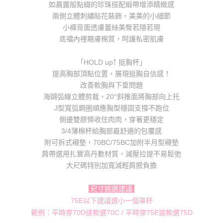
如晨露般點綴的珍珠搭配緞帶增添精緻感
任。
兩側立體刺繡貼花裝飾，美美的小細節
４．使用「AFTEE先享後付」時，將依據個別帳號之用戶狀況，依本公司即
時審查核予不同之上限額度；若仍有額度不足之情形，本公司將視審查結果
小褲背面透膚蕾絲美臀若隱若現
請求用戶進行身份認證。
底襠內裡親膚棉質，呵護私密肌膚
５．嚴禁一人註冊多個帳號或使用他人資訊註冊。若發現惡意使用之情形，
恩沛科技股份有限公司將有權停止該用戶之使用額度並採取法律行動。
「HOLD up￪ 挺胸杯」
提高胸部頂點位置，展現挺胸自信感！
改善軟胸與下垂問題
海鷗弧線立體剪裁，20°斜推面將胸部向上托
J型寬弧鋼圈順應胸型穩固支撐不跑位
側邊雙膠條收住肉肉，穿著更穩定
3/4薄棉杯給胸部最舒適的包覆感
附可拆式襯墊，70BC/75BC加附半月型襯墊
肩帶選用扎實高丹數材質，減壓拉提不易鬆弛
大尺碼特別加寬減輕肩膀負擔
尺寸挑選建議
75E以下建議選小一個罩杯
範例：平時穿70D這款選70C / 平時穿75E這款選75D