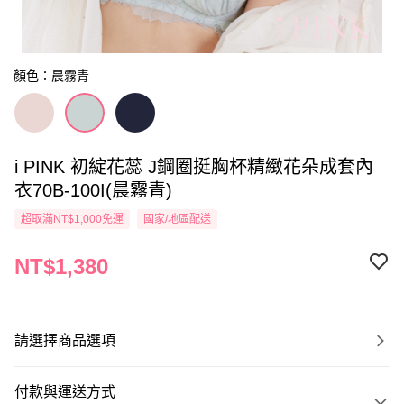
顏色：晨霧青
i PINK 初綻花蕊 J鋼圈挺胸杯精緻花朵成套內
衣70B-100I(晨霧青)
超取滿NT$1,000免運
國家/地區配送
NT$1,380
請選擇商品選項
付款與運送方式