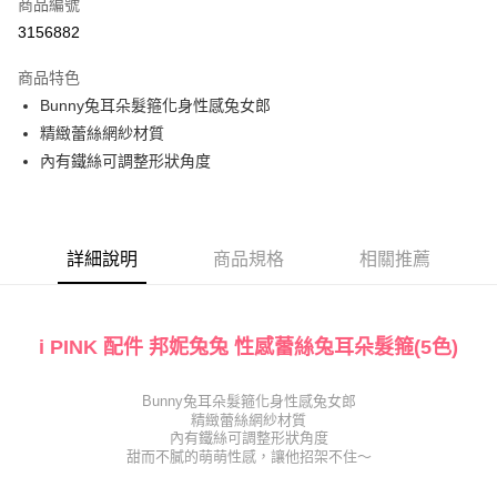
商品編號
信用卡分期付款
3156882
3 期 0 利率 每期
NT$63
21家銀行
商品特色
6 期 0 利率 每期
NT$31
21家銀行
合作金庫商業銀行
第一商業銀行
Bunny兔耳朵髮箍化身性感兔女郎
華南商業銀行
彰化商業銀行
合作金庫商業銀行
第一商業銀行
超商取貨付款
精緻蕾絲網紗材質
上海商業儲蓄銀行
台北富邦商業銀行
華南商業銀行
彰化商業銀行
國泰世華商業銀行
兆豐國際商業銀行
內有鐵絲可調整形狀角度
LINE Pay
上海商業儲蓄銀行
台北富邦商業銀行
臺灣中小企業銀行
台中商業銀行
國泰世華商業銀行
兆豐國際商業銀行
匯豐（台灣）商業銀行
華泰商業銀行
Apple Pay
臺灣中小企業銀行
台中商業銀行
聯邦商業銀行
遠東國際商業銀行
匯豐（台灣）商業銀行
華泰商業銀行
街口支付
元大商業銀行
永豐商業銀行
詳細說明
商品規格
相關推薦
聯邦商業銀行
遠東國際商業銀行
玉山商業銀行
星展（台灣）商業銀行
元大商業銀行
永豐商業銀行
AFTEE先享後付
台新國際商業銀行
中國信託商業銀行
玉山商業銀行
星展（台灣）商業銀行
相關說明
台灣樂天信用卡公司
台新國際商業銀行
中國信託商業銀行
i PINK 配件 邦妮兔兔 性感蕾絲兔耳朵髮箍(5色)
【關於「AFTEE先享後付」】
台灣樂天信用卡公司
AFTEE先享後付是「在收到商品之後才付款」的支付方式。 讓您購物簡單
運送方式
便利好安心！
Bunny兔耳朵髮箍化身性感兔女郎
１．簡單：不需註冊會員、不需綁卡、不需儲值。
全家取貨付款
精緻蕾絲網紗材質
２．便利：只要手機號碼，簡訊認證，即可結帳。
內有鐵絲可調整形狀角度
每筆NT$80，滿NT$1,000(含以上)免運費
３．安心：先確認商品／服務後，再付款。
甜而不膩的萌萌性感，讓他招架不住～
付款後全家取貨
【「AFTEE先享後付」結帳流程】