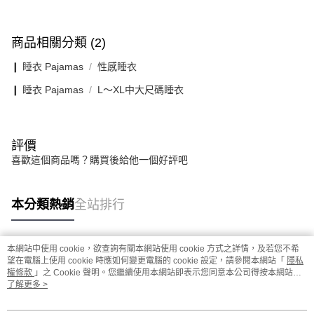
商品相關分類 (2)
❙ 睡衣 Pajamas
性感睡衣
❙ 睡衣 Pajamas
L〜XL中大尺碼睡衣
評價
喜歡這個商品嗎？購買後給他一個好評吧
本分類熱銷
全站排行
本網站中使用 cookie，欲查詢有關本網站使用 cookie 方式之詳情，及若您不希
熱門標籤
望在電腦上使用 cookie 時應如何變更電腦的 cookie 設定，請參閱本網站「
隱私
權條款
」之 Cookie 聲明。您繼續使用本網站即表示您同意本公司得按本網站使
用條款之 Cookie 聲明使用 cookie。
了解更多 >