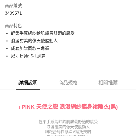
商品編號
信用卡分期付款
3499571
3 期 0 利率 每期
NT$163
21家銀行
商品特色
6 期 0 利率 每期
NT$81
21家銀行
合作金庫商業銀行
第一商業銀行
輕柔手感網紗給肌膚最舒適的感受
華南商業銀行
彰化商業銀行
合作金庫商業銀行
第一商業銀行
超商取貨付款
浪漫甜美的像天使般動人
上海商業儲蓄銀行
台北富邦商業銀行
華南商業銀行
彰化商業銀行
國泰世華商業銀行
兆豐國際商業銀行
成套加贈同款三角褲
LINE Pay
上海商業儲蓄銀行
台北富邦商業銀行
臺灣中小企業銀行
台中商業銀行
尺寸建議: S-L適穿
國泰世華商業銀行
兆豐國際商業銀行
匯豐（台灣）商業銀行
華泰商業銀行
Apple Pay
臺灣中小企業銀行
台中商業銀行
聯邦商業銀行
遠東國際商業銀行
匯豐（台灣）商業銀行
華泰商業銀行
街口支付
元大商業銀行
永豐商業銀行
聯邦商業銀行
遠東國際商業銀行
玉山商業銀行
星展（台灣）商業銀行
元大商業銀行
永豐商業銀行
詳細說明
商品規格
相關推薦
AFTEE先享後付
台新國際商業銀行
中國信託商業銀行
玉山商業銀行
星展（台灣）商業銀行
相關說明
台灣樂天信用卡公司
台新國際商業銀行
中國信託商業銀行
【關於「AFTEE先享後付」】
台灣樂天信用卡公司
AFTEE先享後付是「在收到商品之後才付款」的支付方式。 讓您購物簡單
i PINK 天使之戀 浪漫網紗連身裙睡衣(黑)
運送方式
便利好安心！
１．簡單：不需註冊會員、不需綁卡、不需儲值。
全家取貨付款
２．便利：只要手機號碼，簡訊認證，即可結帳。
輕柔手感網紗給肌膚最舒適的感受
每筆NT$80，滿NT$1,000(含以上)免運費
３．安心：先確認商品／服務後，再付款。
浪漫甜美的像天使般動人
細緻蕾絲性感深V襯托美胸