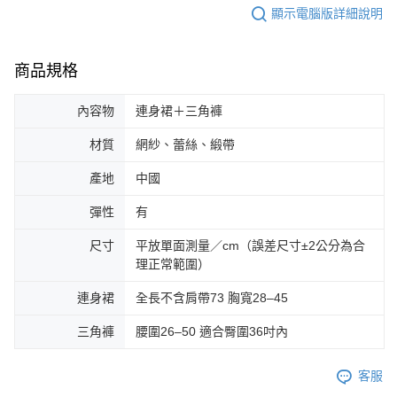
顯示電腦版詳細說明
商品規格
內容物
連身裙＋三角褲
材質
網紗、蕾絲、緞帶
產地
中國
彈性
有
尺寸
平放單面測量／cm（誤差尺寸±2公分為合
理正常範圍）
連身裙
全長不含肩帶73 胸寬28–45
三角褲
腰圍26–50 適合臀圍36吋內
客服