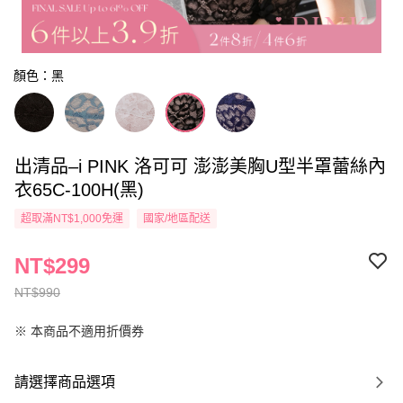
顏色：黑
出清品–i PINK 洛可可 澎澎美胸U型半罩蕾絲內
衣65C-100H(黑)
超取滿NT$1,000免運
國家/地區配送
NT$299
NT$990
※ 本商品不適用折價券
請選擇商品選項