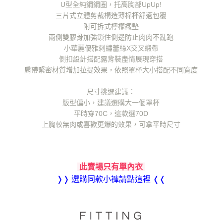
U型全純鋼鋼圈，托高胸部UpUp!
三片式立體剪裁構造薄棉杯舒適包覆
附可拆式檸檬襯墊
兩側雙膠骨加強鎖住側邊防止肉肉不亂跑
小華麗優雅刺繡蕾絲X交叉緞帶
側扣設計搭配露背裝盡情展現穿搭
肩帶緊密材質增加拉提效果，依照罩杯大小搭配不同寬度
尺寸挑選建議：
版型偏小，建議選購大一個罩杯
平時穿70C，這款選70D
上胸較無肉或喜歡更爆的效果，可拿平時尺寸
此賣場只有單內衣
❭❭ 選購同款小褲請點這裡 ❬❬