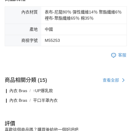
內衣材質
表布-尼龍80％ 彈性纖維14％ 聚酯纖維6％
裡布-聚酯纖維65％ 棉35％
產地
中國
商檢字號
M55253
客服
商品相關分類 (15)
查看全部
❙ 內衣 Bras
↑UP爆乳款
❙ 內衣 Bras
平口半罩內衣
評價
喜歡這個商品嗎？購買後給他一個好評吧