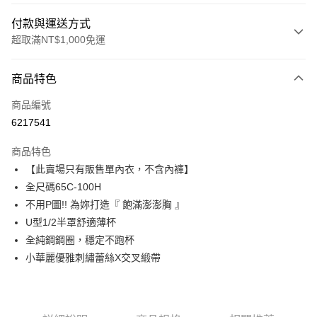
付款與運送方式
超取滿NT$1,000免運
付款方式
商品特色
信用卡一次付款
商品編號
信用卡分期付款
6217541
3 期 0 利率 每期
NT$99
21家銀行
商品特色
6 期 0 利率 每期
NT$49
21家銀行
合作金庫商業銀行
第一商業銀行
【此賣場只有販售單內衣，不含內褲】
華南商業銀行
彰化商業銀行
合作金庫商業銀行
第一商業銀行
超商取貨付款
全尺碼65C-100H
上海商業儲蓄銀行
台北富邦商業銀行
華南商業銀行
彰化商業銀行
國泰世華商業銀行
兆豐國際商業銀行
不用P圖!! 為妳打造『 飽滿澎澎胸 』
LINE Pay
上海商業儲蓄銀行
台北富邦商業銀行
臺灣中小企業銀行
台中商業銀行
U型1/2半罩舒適薄杯
國泰世華商業銀行
兆豐國際商業銀行
匯豐（台灣）商業銀行
華泰商業銀行
Apple Pay
臺灣中小企業銀行
台中商業銀行
全純鋼鋼圈，穩定不跑杯
聯邦商業銀行
遠東國際商業銀行
匯豐（台灣）商業銀行
華泰商業銀行
小華麗優雅刺繡蕾絲X交叉緞帶
街口支付
元大商業銀行
永豐商業銀行
聯邦商業銀行
遠東國際商業銀行
玉山商業銀行
星展（台灣）商業銀行
元大商業銀行
永豐商業銀行
AFTEE先享後付
台新國際商業銀行
中國信託商業銀行
玉山商業銀行
星展（台灣）商業銀行
相關說明
台灣樂天信用卡公司
台新國際商業銀行
中國信託商業銀行