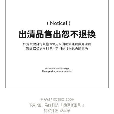
海外配送
查看運費
https://aftee.tw/terms/#terms3
３．未成年的使用者請事先徵得法定代理人或監護人之同意方可使用
「AFTEE先享後付」，若未經同意申辦者引起之損失，本公司不負相關責
任。
４．使用「AFTEE先享後付」時，將依據個別帳號之用戶狀況，依本公司即
時審查核予不同之上限額度；若仍有額度不足之情形，本公司將視審查結果
請求用戶進行身份認證。
５．嚴禁一人註冊多個帳號或使用他人資訊註冊。若發現惡意使用之情形，
恩沛科技股份有限公司將有權停止該用戶之使用額度並採取法律行動。
全尺碼訂製65C-100H
不用P圖!! 為妳打造『 飽滿澎澎胸 』
獨家打版1/2半罩