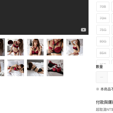
70B
70H
75G
80G
85H
95D
數量
100E
※ 本商品
付款與運
超取滿NT$