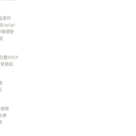
裁罩杯
UpUp!
檸檬襯墊
墊
覆KEEP
加更穩固
邊
形
怕彈開
效果
度