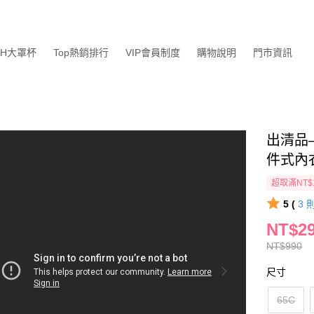
GH大罩杯
Top熱銷排行
VIP會員制度
購物說明
門市資訊
出清品–
件式內衣
超取滿NT$
5 (
3
NT$2
NT$990
尺寸
65C