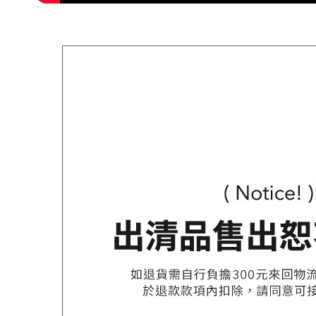
任。
４．使用「
即時審查
結果請求
５．嚴禁
形，恩沛
動。