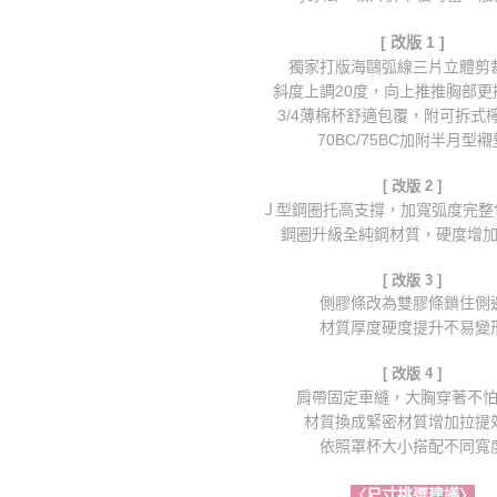
[ 改版 1 ]
獨家打版海鷗弧線三片立體剪
斜度上調20度，向上推推胸部更挺
3/4薄棉杯舒適包覆，附可拆式
70BC/75BC加附半月型襯
[ 改版 2 ]
Ｊ型鋼圈托高支撐，加寬弧度完整包
鋼圈升級全純鋼材質，硬度增
[ 改版 3 ]
側膠條改為雙膠條鎖住側
材質厚度硬度提升不易變
[ 改版 4 ]
肩帶固定車縫，大胸穿著不
材質換成緊密材質增加拉提
依照罩杯大小搭配不同寬
〈尺寸挑選建議〉