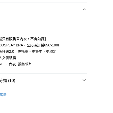
次付款
期付款
0 利率 每期
NT$99
21家銀行
場只有販售單內衣，不含內褲】
0 利率 每期
NT$49
21家銀行
庫商業銀行
第一商業銀行
K COSPLAY BRA，全尺碼訂製65C-100H
業銀行
彰化商業銀行
版升級2.0，更托高、更集中、更穩定
庫商業銀行
第一商業銀行
付款
業儲蓄銀行
台北富邦商業銀行
業銀行
彰化商業銀行
人女僕裝扮
華商業銀行
兆豐國際商業銀行
業儲蓄銀行
台北富邦商業銀行
SET，內衣+蕾絲領片
小企業銀行
台中商業銀行
華商業銀行
兆豐國際商業銀行
台灣）商業銀行
華泰商業銀行
小企業銀行
台中商業銀行
業銀行
遠東國際商業銀行
台灣）商業銀行
華泰商業銀行
類 (10)
業銀行
永豐商業銀行
業銀行
遠東國際商業銀行
業銀行
星展（台灣）商業銀行
業銀行
永豐商業銀行
享後付
𝗘零碼特賣↘最低𝟯.𝟵折】
EFGH罩杯
際商業銀行
中國信託商業銀行
業銀行
星展（台灣）商業銀行
客服
天信用卡公司
65C〜65H
際商業銀行
中國信託商業銀行
FTEE先享後付」】
天信用卡公司
先享後付是「在收到商品之後才付款」的支付方式。 讓您購物簡單
cup 獨家自訂內衣
B罩杯
心！