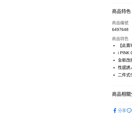
付款方式
商品特色
信用卡一
商品編號
6497648
信用卡分
商品特色
3 期 
【此賣
6 期 
合作金
i PIN
華南商
全新改
合作金
超商取貨
上海商
華南商
性感誘
國泰世
LINE Pay
上海商
二件式
臺灣中
國泰世
匯豐（
Apple Pay
臺灣中
聯邦商
匯豐（
商品相關分
街口支付
元大商
聯邦商
玉山商
元大商
AFTEE先
【𝗦𝗔𝗟
台新國
玉山商
分享
相關說明
台灣樂
小下圍內衣 
台新國
【關於「A
台灣樂
AFTEE
Acup〜H
便利好安
運送方式