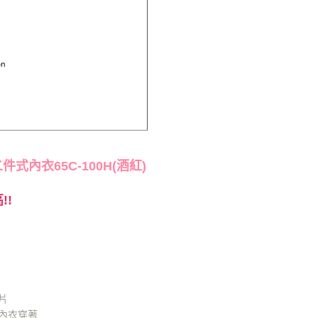
件式內衣65C-100H(酒紅)
!!
片
般內衣穿著