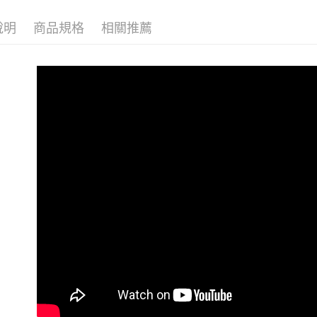
１．簡單
Acup〜H
２．便利
全家取貨
說明
商品規格
相關推薦
Acup〜H
３．安心
每筆NT$8
Acup〜H
【「AFT
付款後全
１．於結帳
Acup〜H
付」結帳
每筆NT$8
２．訂單
Acup〜H
３．收到繳
7-11取貨
／ATM／
Acup〜H
每筆NT$8
※ 請注意
絡購買商品
❙ 內衣 Br
先享後付
付款後7-1
※ 交易是
每筆NT$8
是否繳費成
付客戶支
宅配
【注意事
每筆NT$1
１．透過由
交易，需
郵寄
求債權轉
每筆NT$1
２．關於
https://aft
海外配送
３．未成
「AFTE