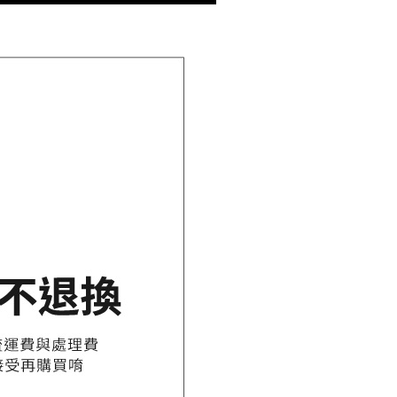
AFTEE先享後付」時，將依據個別帳號之用戶狀況，依本公司
核予不同之上限額度；若仍有額度不足之情形，本公司將視審查
用戶進行身份認證。
一人註冊多個帳號或使用他人資訊註冊。若發現惡意使用之情
科技股份有限公司將有權停止該用戶之使用額度並採取法律行