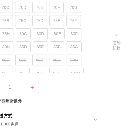
70C
70D
70E
70F
70G
75B
75C
75D
75E
75F
75H
80C
80D
80E
80F
清除
80H
85D
85E
85F
85G
紀錄
90D
90E
90F
90G
90H
95E
95F
95G
95H
100D
100F
100G
100H
不適用折價券
送方式
1,000免運