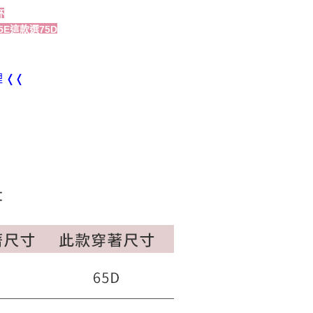
杯
5E這款選75D
 ❬❬