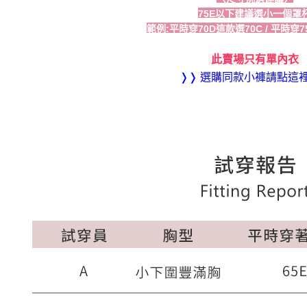
75E以下建議選小一個罩
範例:平時穿70D這款選70C / 平時穿7
此賣場只有單內衣
❭❭ 選購同款小褲請點這裡