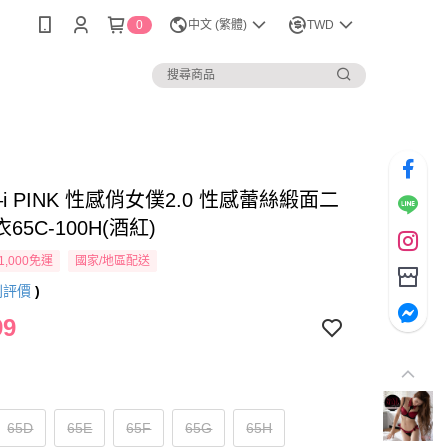
0
中文 (繁體)
TWD
i PINK 性感俏女僕2.0 性感蕾絲緞面二
65C-100H(酒紅)
1,000免運
國家/地區配送
則評價
)
99
65D
65E
65F
65G
65H