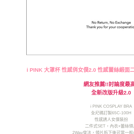
i PINK 大罩杯 性感俏女僕2.0 性感蕾絲緞面二
網友推薦!!討論度最高
全新改版升級2.0
i PINK COSPLAY BRA
全尺碼訂製65C-100H
性感誘人女僕裝扮
二件式SET，內衣+蕾絲領
2Way穿法，領片拆下後可當一