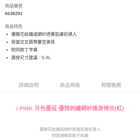
商品編號
信用卡分期付款
6638291
3 期 0 利率 每期
NT$163
21家銀行
商品特色
6 期 0 利率 每期
NT$81
21家銀行
合作金庫商業銀行
第一商業銀行
優雅花紋織成網紗透著肌膚好誘人
華南商業銀行
彰化商業銀行
合作金庫商業銀行
第一商業銀行
超商取貨付款
背面交叉肩帶簍空美背
上海商業儲蓄銀行
台北富邦商業銀行
華南商業銀行
彰化商業銀行
國泰世華商業銀行
兆豐國際商業銀行
附同款丁字褲
LINE Pay
上海商業儲蓄銀行
台北富邦商業銀行
臺灣中小企業銀行
台中商業銀行
適穿尺寸建議 : S-XL
國泰世華商業銀行
兆豐國際商業銀行
匯豐（台灣）商業銀行
華泰商業銀行
Apple Pay
臺灣中小企業銀行
台中商業銀行
聯邦商業銀行
遠東國際商業銀行
匯豐（台灣）商業銀行
華泰商業銀行
街口支付
元大商業銀行
永豐商業銀行
聯邦商業銀行
遠東國際商業銀行
玉山商業銀行
星展（台灣）商業銀行
元大商業銀行
永豐商業銀行
詳細說明
商品規格
相關推薦
AFTEE先享後付
台新國際商業銀行
中國信託商業銀行
玉山商業銀行
星展（台灣）商業銀行
相關說明
台灣樂天信用卡公司
台新國際商業銀行
中國信託商業銀行
【關於「AFTEE先享後付」】
台灣樂天信用卡公司
AFTEE先享後付是「在收到商品之後才付款」的支付方式。 讓您購物簡單
i PINK 月色蔓延 優雅刺繡網紗連身睡衣(紅)
運送方式
便利好安心！
１．簡單：不需註冊會員、不需綁卡、不需儲值。
全家取貨付款
２．便利：只要手機號碼，簡訊認證，即可結帳。
每筆NT$80，滿NT$1,000(含以上)免運費
優雅花紋織成網紗透著肌膚好誘人
３．安心：先確認商品／服務後，再付款。
材質細緻柔軟不刺膚