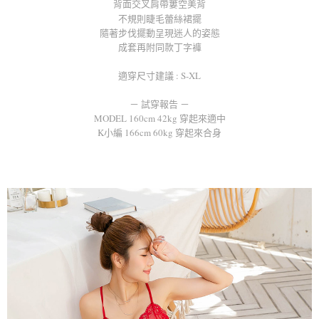
付款後全家取貨
【「AFTEE先享後付」結帳流程】
背面交叉肩帶簍空美背
１．於結帳方式選擇「AFTEE先享後付」後，將跳轉至「AFTEE先享後付」
不規則睫毛蕾絲裙擺
每筆NT$80，滿NT$1,000(含以上)免運費
結帳頁面，進行簡訊認證並確認金額後，即可完成結帳。
隨著步伐擺動呈現迷人的姿態
２．訂單成立數日內，您將收到繳費通知簡訊。
7-11取貨付款
成套再附同款丁字褲
３．收到繳費通知簡訊後14天內，點擊此簡訊中的連結，可透過四大超商／
每筆NT$80，滿NT$1,000(含以上)免運費
ATM／網路銀行／等多元方式進行付款，方視為交易完成。
適穿尺寸建議 : S-XL
※ 請注意：結帳手續完成當下不需立刻繳費，但若您需要取消訂單，請聯絡
付款後7-11取貨
購買商品的店家。未經商家同意取消之訂單仍視為有效，需透過AFTEE先享
－ 試穿報告 －
後付繳納相關費用。
每筆NT$80，滿NT$1,000(含以上)免運費
MODEL 160cm 42kg 穿起來適中
※ 交易是否成功請以「AFTEE先享後付 」之結帳頁面顯示為準，若有關於
是否繳費成功／繳費後需取消欲退款等相關疑問，請聯繫「AFTEE先享後付
K小編 166cm 60kg 穿起來合身
宅配
客戶支援中心」
https://netprotections.freshdesk.com/support/home
每筆NT$100，滿NT$1,000(含以上)免運費
【注意事項】
１．透過由恩沛科技股份有限公司提供之「AFTEE先享後付」服務完成之交
郵寄
易，需依本服務之必要範圍內提供個人資料，並將交易相關給付款項請求債
每筆NT$100，滿NT$1,000(含以上)免運費
權轉讓予恩沛科技股份有限公司。
２．關於個人資料處理事宜，請瀏覽以下網址：
海外配送
查看運費
https://aftee.tw/terms/#terms3
３．未成年的使用者請事先徵得法定代理人或監護人之同意方可使用
「AFTEE先享後付」，若未經同意申辦者引起之損失，本公司不負相關責
任。
４．使用「AFTEE先享後付」時，將依據個別帳號之用戶狀況，依本公司即
時審查核予不同之上限額度；若仍有額度不足之情形，本公司將視審查結果
請求用戶進行身份認證。