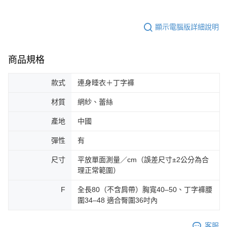
顯示電腦版詳細說明
商品規格
款式
連身睡衣＋丁字褲
材質
網紗、蕾絲
產地
中國
彈性
有
尺寸
平放單面測量／cm（誤差尺寸±2公分為合
理正常範圍）
F
全長80（不含肩帶）胸寬40–50、丁字褲腰
圍34–48 適合臀圍36吋內
客服