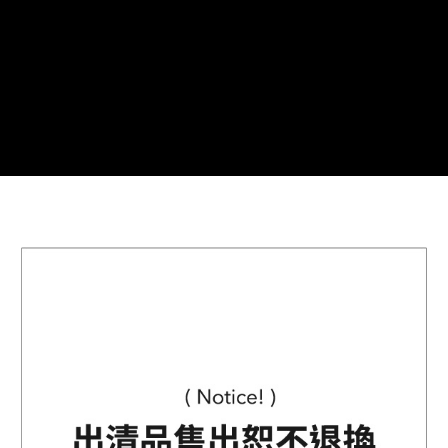
２．關於個人資料處理事宜，請瀏覽以下網址：
海外配送
查看運費
https://aftee.tw/terms/#terms3
３．未成年的使用者請事先徵得法定代理人或監護人之同意方可使用
「AFTEE先享後付」，若未經同意申辦者引起之損失，本公司不負相關責
任。
４．使用「AFTEE先享後付」時，將依據個別帳號之用戶狀況，依本公司即
時審查核予不同之上限額度；若仍有額度不足之情形，本公司將視審查結果
請求用戶進行身份認證。
５．嚴禁一人註冊多個帳號或使用他人資訊註冊。若發現惡意使用之情形，
恩沛科技股份有限公司將有權停止該用戶之使用額度並採取法律行動。