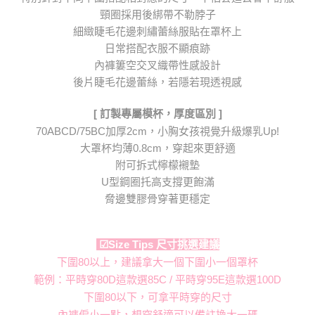
頸圈採用後綁帶不勒脖子
細緻睫毛花邊刺繡蕾絲服貼在罩杯上
日常搭配衣服不顯痕跡
內褲簍空交叉織帶性感設計
後片睫毛花邊蕾絲，若隱若現透視感
[ 訂製專屬模杯，厚度區別 ]
70ABCD/75BC加厚2cm，小胸女孩視覺升級爆乳Up!
大罩杯均薄0.8cm，穿起來更舒適
附可拆式檸檬襯墊
U型鋼圈托高支撐更飽滿
脅邊雙膠骨穿著更穩定
☑Size Tips 尺寸挑選建議
下圍80以上，建議拿大一個下圍小一個罩杯
範例：平時穿80D這款選85C / 平時穿95E這款選100D
下圍80以下，可拿平時穿的尺寸
內褲偏小一點，想穿舒適可以備註換大一碼