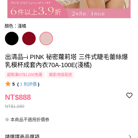
顏色：淺橘
出清品–i PINK 祕密蘿莉塔 三件式睫毛蕾絲爆
乳模杯成套內衣70A-100E(淺橘)
超取滿NT$1,000免運
國家/地區配送
5
(
1
則評價
)
NT$888
NT$1,080
※ 本商品不適用折價券
請選擇商品選項