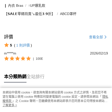
❙ 內衣 Bras
↑UP爆乳款
【𝗦𝗔𝗟𝗘零碼特賣↘最低𝟯.𝟵折】
ABCD罩杯
評價
查看全部
5
(
1
則評價
)
m*****m
2026/02/19
|
100E
本分類熱銷
全站排行
本網站中使用 cookie，欲查詢有關本網站使用 cookie 方式之詳情，及若您不希
熱門標籤
望在電腦上使用 cookie 時應如何變更電腦的 cookie 設定，請參閱本網站「
隱私
權條款
」之 Cookie 聲明。您繼續使用本網站即表示您同意本公司得按本網站使
用條款之 Cookie 聲明使用 cookie。
了解更多 >