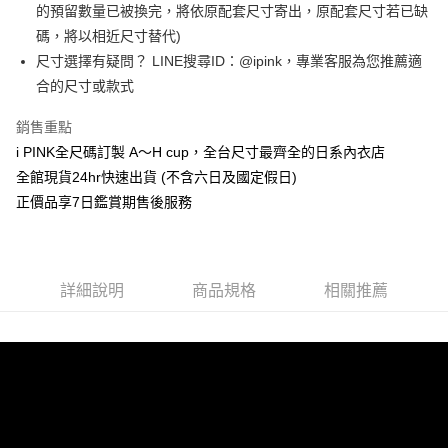
相關說明
台灣樂天信用卡公司
的預留數量已被換完，將依原配套尺寸寄出，原配套尺寸若已缺
台新國際商業銀行
中國信託商業銀行
【關於「AFTEE先享後付」】
碼，將以相近尺寸替代)
台灣樂天信用卡公司
AFTEE先享後付是「在收到商品之後才付款」的支付方式。 讓您購物簡單
運送方式
尺寸選擇有疑問？ LINE搜尋ID：@ipink，專業客服為您推薦適
便利好安心！
１．簡單：不需註冊會員、不需綁卡、不需儲值。
全家取貨付款
合的尺寸或款式
２．便利：只要手機號碼，簡訊認證，即可結帳。
每筆NT$80，滿NT$1,000(含以上)免運費
３．安心：先確認商品／服務後，再付款。
銷售重點
付款後全家取貨
i PINK全尺碼訂製 A～H cup，全台尺寸最齊全的日系內衣店
【「AFTEE先享後付」結帳流程】
１．於結帳方式選擇「AFTEE先享後付」後，將跳轉至「AFTEE先享後付」
每筆NT$80，滿NT$1,000(含以上)免運費
全館現貨24hr快速出貨 (不含六日及國定假日)
結帳頁面，進行簡訊認證並確認金額後，即可完成結帳。
正價品享7日鑑賞期售後服務
２．訂單成立數日內，您將收到繳費通知簡訊。
7-11取貨付款
３．收到繳費通知簡訊後14天內，點擊此簡訊中的連結，可透過四大超商／
每筆NT$80，滿NT$1,000(含以上)免運費
ATM／網路銀行／等多元方式進行付款，方視為交易完成。
※ 請注意：結帳手續完成當下不需立刻繳費，但若您需要取消訂單，請聯絡
付款後7-11取貨
購買商品的店家。未經商家同意取消之訂單仍視為有效，需透過AFTEE先享
詳細說明
商品規格
相關推薦
後付繳納相關費用。
每筆NT$80，滿NT$1,000(含以上)免運費
※ 交易是否成功請以「AFTEE先享後付 」之結帳頁面顯示為準，若有關於
是否繳費成功／繳費後需取消欲退款等相關疑問，請聯繫「AFTEE先享後付
宅配
客戶支援中心」
https://netprotections.freshdesk.com/support/home
每筆NT$100，滿NT$1,000(含以上)免運費
【注意事項】
１．透過由恩沛科技股份有限公司提供之「AFTEE先享後付」服務完成之交
郵寄
易，需依本服務之必要範圍內提供個人資料，並將交易相關給付款項請求債
每筆NT$100，滿NT$1,000(含以上)免運費
權轉讓予恩沛科技股份有限公司。