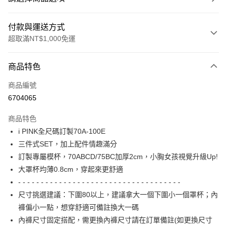
付款與運送方式
超取滿NT$1,000免運
付款方式
商品特色
信用卡一次付款
商品編號
信用卡分期付款
6704065
3 期 0 利率 每期
NT$296
21家銀行
商品特色
6 期 0 利率 每期
NT$148
21家銀行
合作金庫商業銀行
第一商業銀行
i PINK全尺碼訂製70A-100E
華南商業銀行
彰化商業銀行
合作金庫商業銀行
第一商業銀行
超商取貨付款
三件式SET，加上配件情趣滿分
上海商業儲蓄銀行
台北富邦商業銀行
華南商業銀行
彰化商業銀行
國泰世華商業銀行
兆豐國際商業銀行
訂製專屬模杯，70ABCD/75BC加厚2cm，小胸女孩視覺升級Up!
LINE Pay
上海商業儲蓄銀行
台北富邦商業銀行
臺灣中小企業銀行
台中商業銀行
大罩杯均薄0.8cm，穿起來更舒適
國泰世華商業銀行
兆豐國際商業銀行
匯豐（台灣）商業銀行
華泰商業銀行
Apple Pay
臺灣中小企業銀行
台中商業銀行
- - - - - - - - - - - - - - - - - - - - - - - - - - - - - - - - - - - -
聯邦商業銀行
遠東國際商業銀行
匯豐（台灣）商業銀行
華泰商業銀行
尺寸挑選建議：下圍80以上，建議拿大一個下圍小一個罩杯；內
街口支付
元大商業銀行
永豐商業銀行
聯邦商業銀行
遠東國際商業銀行
褲偏小一點，想穿舒適可備註換大一碼
玉山商業銀行
星展（台灣）商業銀行
元大商業銀行
永豐商業銀行
AFTEE先享後付
內褲尺寸固定搭配，需更換內褲尺寸請在訂單備註(如更換尺寸
台新國際商業銀行
中國信託商業銀行
玉山商業銀行
星展（台灣）商業銀行