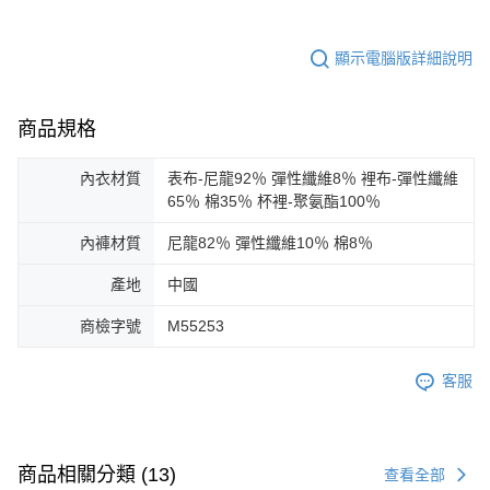
顯示電腦版詳細說明
商品規格
內衣材質
表布-尼龍92％ 彈性纖維8％ 裡布-彈性纖維
65％ 棉35％ 杯裡-聚氨酯100％
內褲材質
尼龍82％ 彈性纖維10％ 棉8％
產地
中國
商檢字號
M55253
客服
商品相關分類 (13)
查看全部