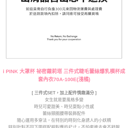
i PINK 大罩杯 祕密蘿莉塔 三件式睫毛蕾絲爆乳模杯成
套內衣70A-100E(淺橘)
[ 三件式SET，加上配件情趣滿分 ]
女生就是要風格多變
時兒可愛甜美、時兒耍點小性感
蕾絲頸圈腰帶裝飾配件
隨心運用多穿法，在特別的時刻化身誘人的小妖精
特別針對不同下圍搭配相對應的尺寸，不怕套進去會不舒服