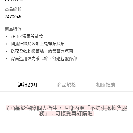
信用卡一次付款
商品編號
信用卡分期付款
7470045
3 期 0 利率 每期
NT$33
21家銀行
商品特色
6 期 0 利率 每期
NT$16
21家銀行
合作金庫商業銀行
第一商業銀行
i PINK獨家設計款
華南商業銀行
彰化商業銀行
合作金庫商業銀行
第一商業銀行
超商取貨付款
圓弧細緻網紗加上蝴蝶結緞帶
上海商業儲蓄銀行
台北富邦商業銀行
華南商業銀行
彰化商業銀行
國泰世華商業銀行
兆豐國際商業銀行
搭配柔軟刺繡蕾絲，散發華麗氛圍
LINE Pay
上海商業儲蓄銀行
台北富邦商業銀行
臺灣中小企業銀行
台中商業銀行
背面選用彈力萊卡棉，舒適包覆臀部
國泰世華商業銀行
兆豐國際商業銀行
匯豐（台灣）商業銀行
華泰商業銀行
Apple Pay
臺灣中小企業銀行
台中商業銀行
聯邦商業銀行
遠東國際商業銀行
匯豐（台灣）商業銀行
華泰商業銀行
街口支付
元大商業銀行
永豐商業銀行
聯邦商業銀行
遠東國際商業銀行
玉山商業銀行
星展（台灣）商業銀行
元大商業銀行
永豐商業銀行
詳細說明
商品規格
相關推薦
AFTEE先享後付
台新國際商業銀行
中國信託商業銀行
玉山商業銀行
星展（台灣）商業銀行
相關說明
台灣樂天信用卡公司
台新國際商業銀行
中國信託商業銀行
【關於「AFTEE先享後付」】
台灣樂天信用卡公司
AFTEE先享後付是「在收到商品之後才付款」的支付方式。 讓您購物簡單
( ! )基於保障個人衛生，貼身內褲「不提供退換貨服
運送方式
便利好安心！
務」，可接受再訂購喔
１．簡單：不需註冊會員、不需綁卡、不需儲值。
全家取貨付款
２．便利：只要手機號碼，簡訊認證，即可結帳。
每筆NT$80，滿NT$1,000(含以上)免運費
３．安心：先確認商品／服務後，再付款。