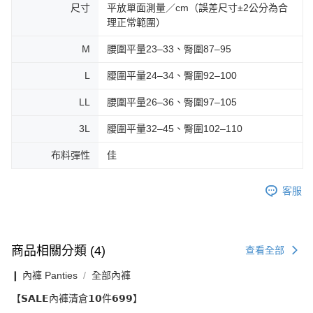
尺寸
平放單面測量／cm（誤差尺寸±2公分為合
理正常範圍）
M
腰圍平量23–33、臀圍87–95
L
腰圍平量24–34、臀圍92–100
LL
腰圍平量26–36、臀圍97–105
3L
腰圍平量32–45、臀圍102–110
布料彈性
佳
客服
商品相關分類 (4)
查看全部
❙ 內褲 Panties
全部內褲
【𝗦𝗔𝗟𝗘內褲清倉𝟭𝟬件𝟲𝟵𝟵】