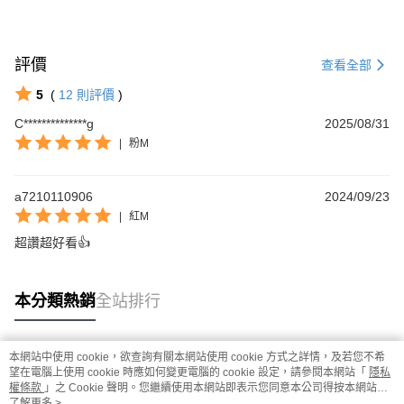
評價
查看全部
5
(
12
則評價
)
C**************g
2025/08/31
|
粉M
a7210110906
2024/09/23
|
紅M
超讚超好看👍
本分類熱銷
全站排行
本網站中使用 cookie，欲查詢有關本網站使用 cookie 方式之詳情，及若您不希
熱門標籤
望在電腦上使用 cookie 時應如何變更電腦的 cookie 設定，請參閱本網站「
隱私
權條款
」之 Cookie 聲明。您繼續使用本網站即表示您同意本公司得按本網站使
用條款之 Cookie 聲明使用 cookie。
了解更多 >