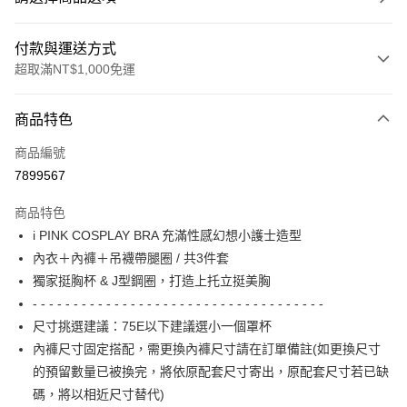
付款與運送方式
超取滿NT$1,000免運
付款方式
商品特色
信用卡一次付款
商品編號
信用卡分期付款
7899567
3 期 0 利率 每期
NT$99
21家銀行
商品特色
6 期 0 利率 每期
NT$49
21家銀行
合作金庫商業銀行
第一商業銀行
i PINK COSPLAY BRA 充滿性感幻想小護士造型
華南商業銀行
彰化商業銀行
合作金庫商業銀行
第一商業銀行
超商取貨付款
內衣＋內褲＋吊襪帶腿圈 / 共3件套
上海商業儲蓄銀行
台北富邦商業銀行
華南商業銀行
彰化商業銀行
國泰世華商業銀行
兆豐國際商業銀行
獨家挺胸杯 & J型鋼圈，打造上托立挺美胸
LINE Pay
上海商業儲蓄銀行
台北富邦商業銀行
臺灣中小企業銀行
台中商業銀行
- - - - - - - - - - - - - - - - - - - - - - - - - - - - - - - - - - - -
國泰世華商業銀行
兆豐國際商業銀行
匯豐（台灣）商業銀行
華泰商業銀行
Apple Pay
臺灣中小企業銀行
台中商業銀行
尺寸挑選建議：75E以下建議選小一個罩杯
聯邦商業銀行
遠東國際商業銀行
匯豐（台灣）商業銀行
華泰商業銀行
內褲尺寸固定搭配，需更換內褲尺寸請在訂單備註(如更換尺寸
街口支付
元大商業銀行
永豐商業銀行
聯邦商業銀行
遠東國際商業銀行
的預留數量已被換完，將依原配套尺寸寄出，原配套尺寸若已缺
玉山商業銀行
星展（台灣）商業銀行
元大商業銀行
永豐商業銀行
AFTEE先享後付
碼，將以相近尺寸替代)
台新國際商業銀行
中國信託商業銀行
玉山商業銀行
星展（台灣）商業銀行