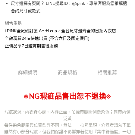
相關說明
台灣樂天信用卡公司
尺寸選擇有疑問？ LINE搜尋ID：@ipink，專業客服為您推薦適
台新國際商業銀行
中國信託商業銀行
【關於「AFTEE先享後付」】
合的尺寸或款式
台灣樂天信用卡公司
AFTEE先享後付是「在收到商品之後才付款」的支付方式。 讓您購物簡單
運送方式
便利好安心！
銷售重點
１．簡單：不需註冊會員、不需綁卡、不需儲值。
全家取貨付款
２．便利：只要手機號碼，簡訊認證，即可結帳。
i PINK全尺碼訂製 A～H cup，全台尺寸最齊全的日系內衣店
每筆NT$80，滿NT$1,000(含以上)免運費
３．安心：先確認商品／服務後，再付款。
全館現貨24hr快速出貨 (不含六日及國定假日)
付款後全家取貨
正價品享7日鑑賞期售後服務
【「AFTEE先享後付」結帳流程】
１．於結帳方式選擇「AFTEE先享後付」後，將跳轉至「AFTEE先享後付」
每筆NT$80，滿NT$1,000(含以上)免運費
結帳頁面，進行簡訊認證並確認金額後，即可完成結帳。
２．訂單成立數日內，您將收到繳費通知簡訊。
7-11取貨付款
３．收到繳費通知簡訊後14天內，點擊此簡訊中的連結，可透過四大超商／
詳細說明
商品規格
相關推薦
每筆NT$80，滿NT$1,000(含以上)免運費
ATM／網路銀行／等多元方式進行付款，方視為交易完成。
※ 請注意：結帳手續完成當下不需立刻繳費，但若您需要取消訂單，請聯絡
付款後7-11取貨
購買商品的店家。未經商家同意取消之訂單仍視為有效，需透過AFTEE先享
後付繳納相關費用。
每筆NT$80，滿NT$1,000(含以上)免運費
※ 交易是否成功請以「AFTEE先享後付 」之結帳頁面顯示為準，若有關於
※NG瑕疵品售出恕不退換※
是否繳費成功／繳費後需取消欲退款等相關疑問，請聯繫「AFTEE先享後付
宅配
客戶支援中心」
https://netprotections.freshdesk.com/support/home
每筆NT$100，滿NT$1,000(含以上)免運費
瑕疵狀況 : 內衣脊心處、內褲正面、吊襪帶腿圈側邊染色；肩帶內側
【注意事項】
泛黃
１．透過由恩沛科技股份有限公司提供之「AFTEE先享後付」服務完成之交
郵寄
每件染色範圍與位置些許不同，無法一一拍照呈現，介意者請勿下單
易，需依本服務之必要範圍內提供個人資料，並將交易相關給付款項請求債
每筆NT$100，滿NT$1,000(含以上)免運費
雖然有小部分瑕疵，但我們保證不影響穿著使用『集中舒適度』一切
權轉讓予恩沛科技股份有限公司。