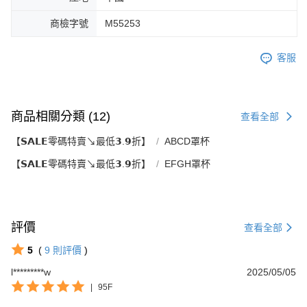
商檢字號
M55253
客服
商品相關分類 (12)
查看全部
【𝗦𝗔𝗟𝗘零碼特賣↘最低𝟯.𝟵折】
ABCD罩杯
【𝗦𝗔𝗟𝗘零碼特賣↘最低𝟯.𝟵折】
EFGH罩杯
評價
查看全部
5
(
9
則評價
)
l*********w
2025/05/05
|
95F