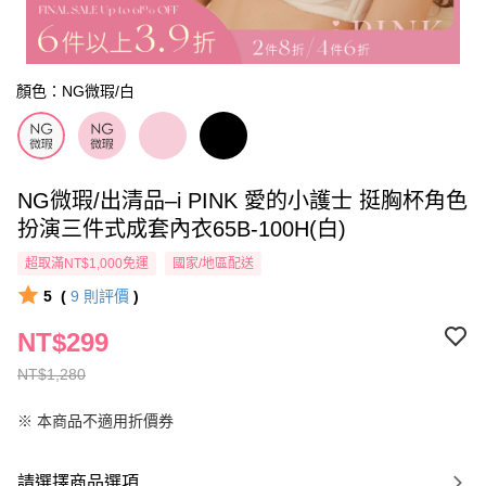
顏色：NG微瑕/白
NG微瑕/出清品–i PINK 愛的小護士 挺胸杯角色
扮演三件式成套內衣65B-100H(白)
超取滿NT$1,000免運
國家/地區配送
5
(
9
則評價
)
NT$299
NT$1,280
※ 本商品不適用折價券
請選擇商品選項