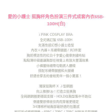
愛的小護士 挺胸杯角色扮演三件式成套內衣65B-
100H(白)
i PINK COSPLAY BRA​
全尺碼訂製 65B–100H​
充滿性感幻想小護士造型
內衣＋內褲＋吊襪帶腿圈 / 共3件套
胸前標誌性的紅白十字愛心徽章刺繡布貼​
點點薄紗褶邊讓胸部在視覺上有放大豐滿效果
​小褲蕾絲細帶勾勒誘人腰線
搭配吊襪帶腿圈和大腿襪
好適合穿去約會給男伴一個小驚喜！
獨家挺胸杯 X Ｊ型鋼圈
向上推推Up！打造立挺美胸
全純鋼鋼圈更穩固支撐，HOLD住胸型集中不跑位
側邊雙膠條收住肉肉穿著更穩定
3/4薄棉杯給胸部最舒適的包覆感
附可拆式檸檬襯墊，65BC / 70BC / 75BC 加附半月型襯墊​