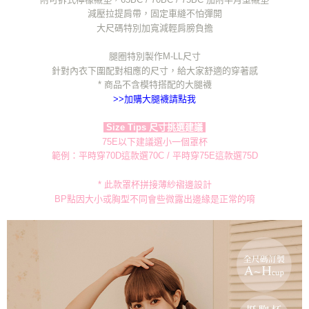
減壓拉提肩帶，固定車縫不怕彈開
大尺碼特別加寬減輕肩膀負擔​
腿圈特別製作M-LL尺寸​
針對內衣下圍​​​配對相應的尺寸，給大家舒適的穿著感​​​
* 商品不含模特搭配的大腿襪
>>加購大腿襪請點我​
Size Tips 尺寸挑選建議
75E以下建議選小一個罩杯
範例：平時穿70D這款選70C / 平時穿75E這款選75D
* 此款罩杯拼接薄紗褶邊設計​
BP點因大小或胸型不同會些微露出邊緣是正常的​唷