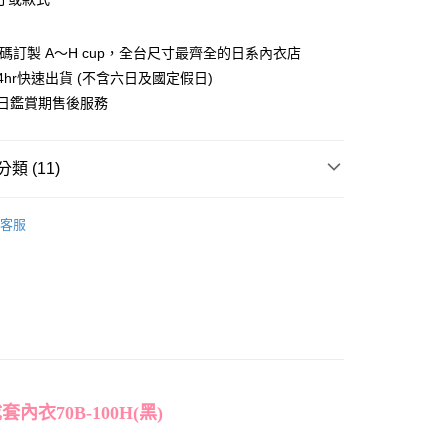
心！
：不需註冊會員、不需綁卡、不需儲值。
：只要手機號碼，簡訊認證，即可結帳。
付款
全尺碼訂製 A～H cup，全台尺寸最齊全的日系內衣店
：先確認商品／服務後，再付款。
0，滿NT$1,000(含以上)免運費
4hr快速出貨 (不含六日及國定假日)
EE先享後付」結帳流程】
7日鑑賞期售後服務
家取貨
方式選擇「AFTEE先享後付」後，將跳轉至「AFTEE先享後
頁面，進行簡訊認證並確認金額後，即可完成結帳。
0，滿NT$1,000(含以上)免運費
成立數日內，您將收到繳費通知簡訊。
類 (11)
費通知簡訊後14天內，點擊此簡訊中的連結，可透過四大超商
付款
網路銀行／等多元方式進行付款，方視為交易完成。
0，滿NT$1,000(含以上)免運費
：結帳手續完成當下不需立刻繳費，但若您需要取消訂單，請聯
as
平口半罩內衣
的店家。未經商家同意取消之訂單仍視為有效，需透過AFTEE
客服
內衣𝟯套𝟯𝟱𝟬𝟬】
繳納相關費用。
1取貨
否成功請以「AFTEE先享後付 」之結帳頁面顯示為準，若有關於
0，滿NT$1,000(含以上)免運費
cup 獨家自訂內衣
B罩杯
功／繳費後需取消欲退款等相關疑問，請聯繫「AFTEE先享後
援中心」
https://netprotections.freshdesk.com/support/home
cup 獨家自訂內衣
C罩杯
項】
00，滿NT$1,000(含以上)免運費
cup 獨家自訂內衣
D罩杯
恩沛科技股份有限公司提供之「AFTEE先享後付」服務完成之
依本服務之必要範圍內提供個人資料，並將交易相關給付款項請
cup 獨家自訂內衣
E罩杯
讓予恩沛科技股份有限公司。
00，滿NT$1,000(含以上)免運費
個人資料處理事宜，請瀏覽以下網址：
cup 獨家自訂內衣
F罩杯
內衣70B-100H(黑)
ee.tw/terms/#terms3
查看運費
cup 獨家自訂內衣
G罩杯
年的使用者請事先徵得法定代理人或監護人之同意方可使用