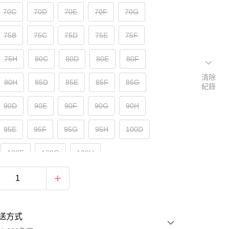
70C
70D
70E
70F
70G
75B
75C
75D
75E
75F
75H
80C
80D
80E
80F
清除
80H
85D
85E
85F
85G
紀錄
90D
90E
90F
90G
90H
95E
95F
95G
95H
100D
100F
100G
100H
送方式