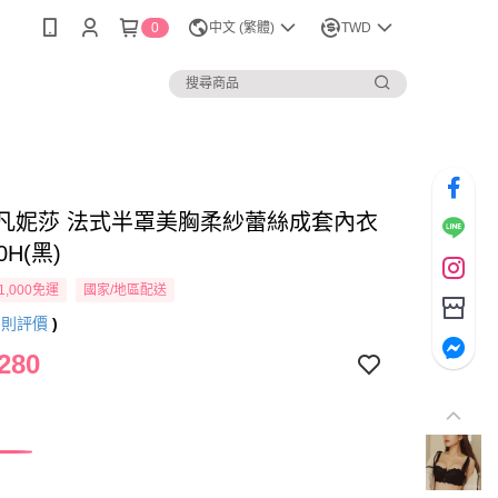
0
中文 (繁體)
TWD
NK 凡妮莎 法式半罩美胸柔紗蕾絲成套內衣
0H(黑)
1,000免運
國家/地區配送
8
則評價
)
280