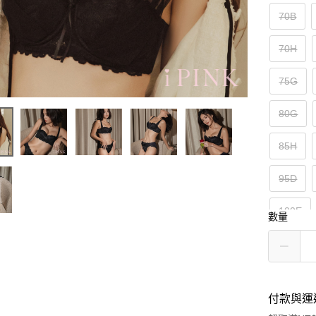
70B
70H
75G
80G
85H
95D
100E
數量
付款與運