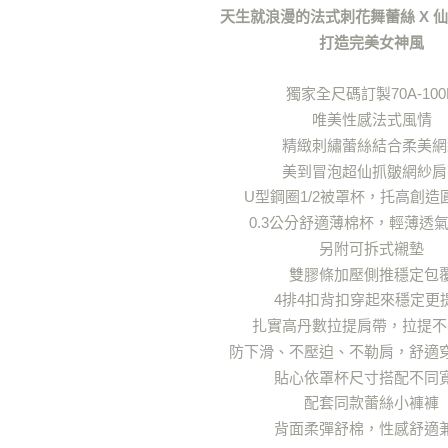
「AFTE
天生就浪漫的法式刺花舞蕾絲 X 
Acup〜H
任。
打造完美女神風
４．使用「
❙ 內衣 Br
即時審查
結果請求
❙ 內衣 Br
獨家全尺碼訂製70A-100
５．嚴禁
形，恩沛
唯美性感法式風情
動。
精緻刺繡蕾絲結合柔美網
美到冒泡超仙抓皺網紗肩
U型鋼圈1/2被罩杯，托高創造
0.3公分舒適薄棉杯，輕薄透
另附可拆式襯墊
雙膠條加壓側推穩定包
4排4扣背扣穿起來穩定更
扎實高丹數拉提肩帶，拉提不
防下滑、不壓迫、不勒肩，舒適
貼心依罩杯尺寸搭配不同
配套同款蕾絲小褲褲
背面柔彈舒棉，性感舒適