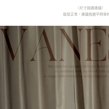
〈尺寸挑選建議〉
版型正常，建議挑選平時穿