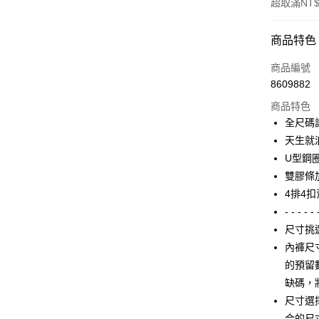
超取滿NT$
付款方式
商品特色
信用卡一
商品編號
8609882
信用卡分
商品特色
3 期 
全尺碼訂
6 期 
合作金
天生就
華南商
U型鋼
合作金
超商取貨
上海商
華南商
雙膠條
國泰世
LINE Pay
上海商
4排4
臺灣中
國泰世
- - - - - 
匯豐（
Apple Pay
臺灣中
聯邦商
尺寸挑
匯豐（
街口支付
元大商
內褲尺
聯邦商
玉山商
元大商
的預留
AFTEE先
台新國
玉山商
缺碼，
相關說明
台灣樂
台新國
【關於「A
尺寸選擇
台灣樂
AFTEE
合的尺