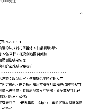
1,000免運
次付款
期付款
0 利率 每期
NT$426
21家銀行
製70A-100H
0 利率 每期
NT$213
21家銀行
庫商業銀行
第一商業銀行
浪漫的法式刺花舞蕾絲 X 仙氣飄飄網紗
業銀行
彰化商業銀行
圈1/2被罩杯，托高創造圓潤美胸
庫商業銀行
第一商業銀行
付款
業儲蓄銀行
台北富邦商業銀行
業銀行
彰化商業銀行
加壓側推穩定包覆
華商業銀行
兆豐國際商業銀行
業儲蓄銀行
台北富邦商業銀行
扣背扣穿起來穩定更提升
小企業銀行
台中商業銀行
華商業銀行
兆豐國際商業銀行
- - - - - - - - - - - - - - - - - - - - - - - - - - - - - - -
台灣）商業銀行
華泰商業銀行
小企業銀行
台中商業銀行
業銀行
遠東國際商業銀行
選建議：版型正常，建議挑選平時穿的尺寸
台灣）商業銀行
華泰商業銀行
業銀行
永豐商業銀行
寸固定搭配，需更換內褲尺寸請在訂單備註(如更換尺寸
業銀行
遠東國際商業銀行
業銀行
星展（台灣）商業銀行
業銀行
永豐商業銀行
數量已被換完，將依原配套尺寸寄出，原配套尺寸若已
享後付
際商業銀行
中國信託商業銀行
業銀行
星展（台灣）商業銀行
將以相近尺寸替代)
天信用卡公司
際商業銀行
中國信託商業銀行
FTEE先享後付」】
有疑問？ LINE搜尋ID：@ipink，專業客服為您推薦適
天信用卡公司
先享後付是「在收到商品之後才付款」的支付方式。 讓您購物簡單
寸或款式