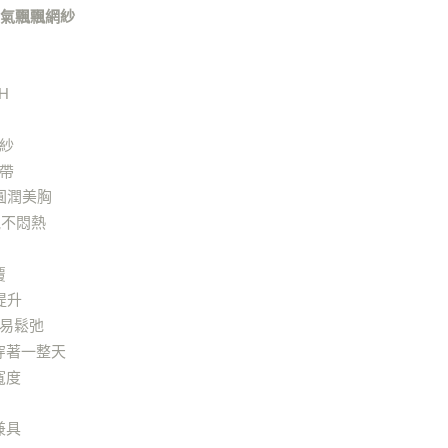
E先享後付」，若未經同意申辦者引起之損失，本公司不負相關責
仙氣飄飄網紗
cup 獨家自訂內衣
H罩杯
AFTEE先享後付」時，將依據個別帳號之用戶狀況，依本公司
as
✓穿搭推薦 深V低胸 / 素面蕾絲
核予不同之上限額度；若仍有額度不足之情形，本公司將視審查
用戶進行身份認證。
as
全部內衣
H
一人註冊多個帳號或使用他人資訊註冊。若發現惡意使用之情
科技股份有限公司將有權停止該用戶之使用額度並採取法律行
紗
帶
圓潤美胸
氣不悶熱
覆
提升
易鬆弛
穿著一整天
寬度
兼具