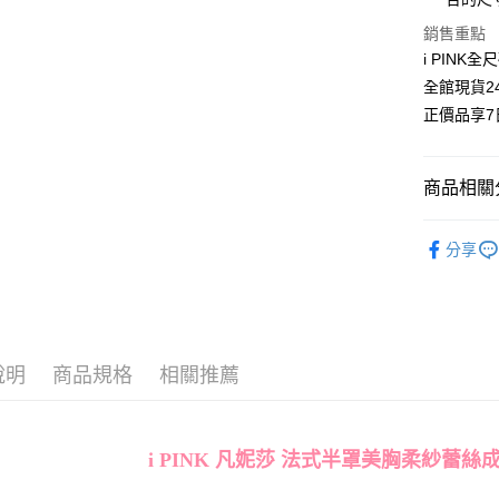
便利好安
運送方式
１．簡單
銷售重點
２．便利
全家取貨
i PINK
３．安心
每筆NT$8
全館現貨2
【「AFT
正價品享
付款後全
１．於結帳
付」結帳
每筆NT$8
２．訂單
商品相關分
３．收到繳
7-11取貨
／ATM／
每筆NT$8
※ 請注意
❙ 內衣 Br
絡購買商品
分享
【𝗕〜𝗛正價
先享後付
付款後7-1
※ 交易是
每筆NT$8
Acup〜H
是否繳費成
付客戶支
Acup〜H
宅配
【注意事
每筆NT$1
說明
商品規格
相關推薦
Acup〜H
１．透過由
交易，需
郵寄
Acup〜H
求債權轉
每筆NT$1
２．關於
Acup〜H
i PINK 凡妮莎 法式半罩美胸柔紗蕾絲成套
https://aft
海外配送
Acup〜H
３．未成