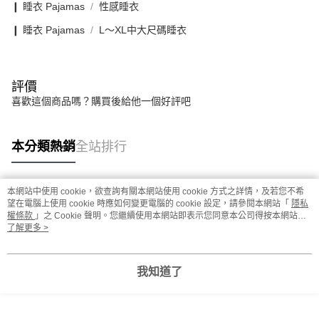
❙ 睡衣 Pajamas
性感睡衣
❙ 睡衣 Pajamas
L〜XL中大尺碼睡衣
評價
喜歡這個商品嗎？購買後給他一個好評吧
本分類熱銷
全站排行
本網站中使用 cookie，欲查詢有關本網站使用 cookie 方式之詳情，及若您不希
熱門標籤
望在電腦上使用 cookie 時應如何變更電腦的 cookie 設定，請參閱本網站「
隱私
權條款
」之 Cookie 聲明。您繼續使用本網站即表示您同意本公司得按本網站使
用條款之 Cookie 聲明使用 cookie。
了解更多 >
我知道了