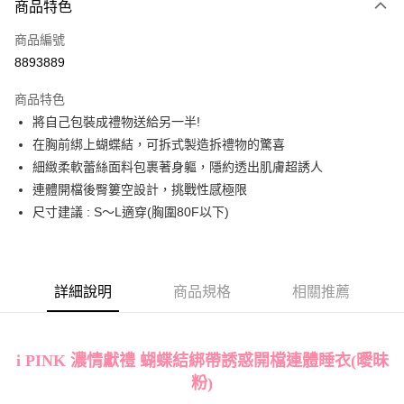
商品特色
信用卡一次付款
商品編號
信用卡分期付款
8893889
3 期 0 利率 每期
NT$163
21家銀行
商品特色
6 期 0 利率 每期
NT$81
21家銀行
合作金庫商業銀行
第一商業銀行
將自己包裝成禮物送給另一半!
華南商業銀行
彰化商業銀行
合作金庫商業銀行
第一商業銀行
超商取貨付款
在胸前綁上蝴蝶結，可拆式製造拆禮物的驚喜
上海商業儲蓄銀行
台北富邦商業銀行
華南商業銀行
彰化商業銀行
國泰世華商業銀行
兆豐國際商業銀行
細緻柔軟蕾絲面料包裹著身軀，隱約透出肌膚超誘人
LINE Pay
上海商業儲蓄銀行
台北富邦商業銀行
臺灣中小企業銀行
台中商業銀行
連體開檔後臀簍空設計，挑戰性感極限
國泰世華商業銀行
兆豐國際商業銀行
匯豐（台灣）商業銀行
華泰商業銀行
Apple Pay
臺灣中小企業銀行
台中商業銀行
尺寸建議 : S～L適穿(胸圍80F以下)
聯邦商業銀行
遠東國際商業銀行
匯豐（台灣）商業銀行
華泰商業銀行
街口支付
元大商業銀行
永豐商業銀行
聯邦商業銀行
遠東國際商業銀行
玉山商業銀行
星展（台灣）商業銀行
元大商業銀行
永豐商業銀行
AFTEE先享後付
台新國際商業銀行
中國信託商業銀行
玉山商業銀行
星展（台灣）商業銀行
詳細說明
商品規格
相關推薦
相關說明
台灣樂天信用卡公司
台新國際商業銀行
中國信託商業銀行
【關於「AFTEE先享後付」】
台灣樂天信用卡公司
AFTEE先享後付是「在收到商品之後才付款」的支付方式。 讓您購物簡單
運送方式
便利好安心！
i PINK 濃情獻禮 蝴蝶結綁帶誘惑開檔連體睡衣(曖昧
１．簡單：不需註冊會員、不需綁卡、不需儲值。
全家取貨付款
２．便利：只要手機號碼，簡訊認證，即可結帳。
粉)
每筆NT$80，滿NT$1,000(含以上)免運費
３．安心：先確認商品／服務後，再付款。