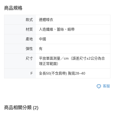
商品規格
款式
連體睡衣
材質
人造纖維、蕾絲、緞帶
產地
中國
彈性
有
尺寸
平放單面測量／cm（誤差尺寸±2公分為合
理正常範圍）
F
全長50(不含肩帶) 胸寬28–40
客服
商品相關分類 (2)