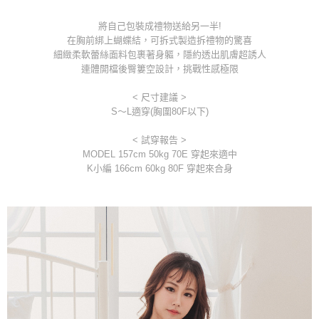
付款後全家取貨
【「AFTEE先享後付」結帳流程】
將自己包裝成禮物送給另一半!
１．於結帳方式選擇「AFTEE先享後付」後，將跳轉至「AFTEE先享後付」
每筆NT$80，滿NT$1,000(含以上)免運費
在胸前綁上蝴蝶結，可拆式製造拆禮物的驚喜
結帳頁面，進行簡訊認證並確認金額後，即可完成結帳。
細緻柔軟蕾絲面料包裹著身軀，隱約透出肌膚超誘人
２．訂單成立數日內，您將收到繳費通知簡訊。
7-11取貨付款
連體開檔後臀簍空設計，挑戰性感極限
３．收到繳費通知簡訊後14天內，點擊此簡訊中的連結，可透過四大超商／
每筆NT$80，滿NT$1,000(含以上)免運費
ATM／網路銀行／等多元方式進行付款，方視為交易完成。
< 尺寸建議 >
※ 請注意：結帳手續完成當下不需立刻繳費，但若您需要取消訂單，請聯絡
付款後7-11取貨
購買商品的店家。未經商家同意取消之訂單仍視為有效，需透過AFTEE先享
S～L適穿(胸圍80F以下)
後付繳納相關費用。
每筆NT$80，滿NT$1,000(含以上)免運費
※ 交易是否成功請以「AFTEE先享後付 」之結帳頁面顯示為準，若有關於
< 試穿報告 >
是否繳費成功／繳費後需取消欲退款等相關疑問，請聯繫「AFTEE先享後付
MODEL 157cm 50kg 70E 穿起來適中
宅配
客戶支援中心」
https://netprotections.freshdesk.com/support/home
K小編 166cm 60kg 80F 穿起來合身
每筆NT$100，滿NT$1,000(含以上)免運費
【注意事項】
１．透過由恩沛科技股份有限公司提供之「AFTEE先享後付」服務完成之交
郵寄
易，需依本服務之必要範圍內提供個人資料，並將交易相關給付款項請求債
每筆NT$100，滿NT$1,000(含以上)免運費
權轉讓予恩沛科技股份有限公司。
２．關於個人資料處理事宜，請瀏覽以下網址：
海外配送
查看運費
https://aftee.tw/terms/#terms3
３．未成年的使用者請事先徵得法定代理人或監護人之同意方可使用
「AFTEE先享後付」，若未經同意申辦者引起之損失，本公司不負相關責
任。
４．使用「AFTEE先享後付」時，將依據個別帳號之用戶狀況，依本公司即
時審查核予不同之上限額度；若仍有額度不足之情形，本公司將視審查結果