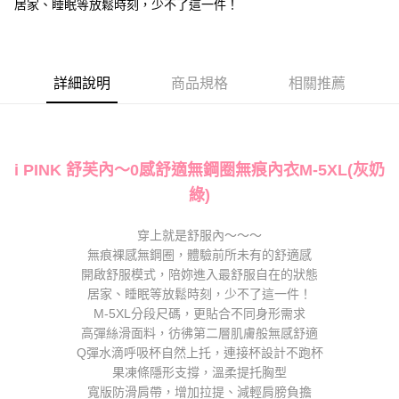
居家、睡眠等放鬆時刻，少不了這一件！
運送方式
便利好安心！
１．簡單：不需註冊會員、不需綁卡、不需儲值。
全家取貨付款
２．便利：只要手機號碼，簡訊認證，即可結帳。
每筆NT$80，滿NT$1,000(含以上)免運費
３．安心：先確認商品／服務後，再付款。
詳細說明
商品規格
相關推薦
付款後全家取貨
【「AFTEE先享後付」結帳流程】
１．於結帳方式選擇「AFTEE先享後付」後，將跳轉至「AFTEE先享後付」
每筆NT$80，滿NT$1,000(含以上)免運費
結帳頁面，進行簡訊認證並確認金額後，即可完成結帳。
２．訂單成立數日內，您將收到繳費通知簡訊。
7-11取貨付款
３．收到繳費通知簡訊後14天內，點擊此簡訊中的連結，可透過四大超商／
i PINK 舒芙內～0感舒適無鋼圈無痕內衣M-5XL(灰奶
每筆NT$80，滿NT$1,000(含以上)免運費
ATM／網路銀行／等多元方式進行付款，方視為交易完成。
※ 請注意：結帳手續完成當下不需立刻繳費，但若您需要取消訂單，請聯絡
綠)
付款後7-11取貨
購買商品的店家。未經商家同意取消之訂單仍視為有效，需透過AFTEE先享
後付繳納相關費用。
每筆NT$80，滿NT$1,000(含以上)免運費
穿上就是舒服內～～～
※ 交易是否成功請以「AFTEE先享後付 」之結帳頁面顯示為準，若有關於
是否繳費成功／繳費後需取消欲退款等相關疑問，請聯繫「AFTEE先享後付
無痕裸感無鋼圈，體驗前所未有的舒適感
宅配
客戶支援中心」
https://netprotections.freshdesk.com/support/home
開啟舒服模式，陪妳進入最舒服自在的狀態
每筆NT$100，滿NT$1,000(含以上)免運費
居家、睡眠等放鬆時刻，少不了這一件！
【注意事項】
M-5XL分段尺碼，更貼合不同身形需求
１．透過由恩沛科技股份有限公司提供之「AFTEE先享後付」服務完成之交
郵寄
高彈絲滑面料，彷彿第二層肌膚般無感舒適
易，需依本服務之必要範圍內提供個人資料，並將交易相關給付款項請求債
每筆NT$100，滿NT$1,000(含以上)免運費
權轉讓予恩沛科技股份有限公司。
Q彈水滴呼吸杯自然上托，連接杯設計不跑杯
２．關於個人資料處理事宜，請瀏覽以下網址：
果凍條隱形支撐，溫柔提托胸型
海外配送
查看運費
https://aftee.tw/terms/#terms3
寬版防滑肩帶，增加拉提、減輕肩膀負擔
３．未成年的使用者請事先徵得法定代理人或監護人之同意方可使用