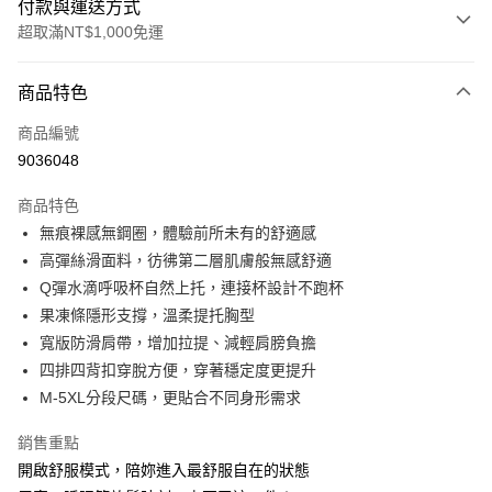
付款與運送方式
超取滿NT$1,000免運
付款方式
商品特色
信用卡一次付款
商品編號
信用卡分期付款
9036048
3 期 0 利率 每期
NT$196
21家銀行
商品特色
6 期 0 利率 每期
NT$98
21家銀行
合作金庫商業銀行
第一商業銀行
無痕裸感無鋼圈，體驗前所未有的舒適感
華南商業銀行
彰化商業銀行
合作金庫商業銀行
第一商業銀行
超商取貨付款
高彈絲滑面料，彷彿第二層肌膚般無感舒適
上海商業儲蓄銀行
台北富邦商業銀行
華南商業銀行
彰化商業銀行
國泰世華商業銀行
兆豐國際商業銀行
Q彈水滴呼吸杯自然上托，連接杯設計不跑杯
LINE Pay
上海商業儲蓄銀行
台北富邦商業銀行
臺灣中小企業銀行
台中商業銀行
果凍條隱形支撐，溫柔提托胸型
國泰世華商業銀行
兆豐國際商業銀行
匯豐（台灣）商業銀行
華泰商業銀行
Apple Pay
臺灣中小企業銀行
台中商業銀行
寬版防滑肩帶，增加拉提、減輕肩膀負擔
聯邦商業銀行
遠東國際商業銀行
匯豐（台灣）商業銀行
華泰商業銀行
四排四背扣穿脫方便，穿著穩定度更提升
街口支付
元大商業銀行
永豐商業銀行
聯邦商業銀行
遠東國際商業銀行
M-5XL分段尺碼，更貼合不同身形需求
玉山商業銀行
星展（台灣）商業銀行
元大商業銀行
永豐商業銀行
AFTEE先享後付
台新國際商業銀行
中國信託商業銀行
玉山商業銀行
星展（台灣）商業銀行
銷售重點
相關說明
台灣樂天信用卡公司
台新國際商業銀行
中國信託商業銀行
開啟舒服模式，陪妳進入最舒服自在的狀態
【關於「AFTEE先享後付」】
台灣樂天信用卡公司
AFTEE先享後付是「在收到商品之後才付款」的支付方式。 讓您購物簡單