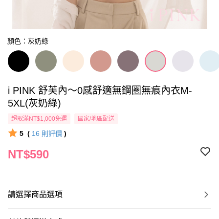
顏色：灰奶綠
i PINK 舒芙內～0感舒適無鋼圈無痕內衣M-
5XL(灰奶綠)
超取滿NT$1,000免運
國家/地區配送
5
(
16
則評價
)
NT$590
請選擇商品選項