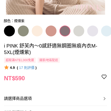
顏色：煙燻紫
i PINK 舒芙內～0感舒適無鋼圈無痕內衣M-
5XL(煙燻紫)
超取滿NT$1,000免運
國家/地區配送
4.9
(
17
則評價
)
NT$590
請選擇商品選項