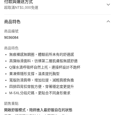
付款與運送方式
超取滿NT$1,000免運
付款方式
商品特色
信用卡一次付款
商品編號
信用卡分期付款
9036084
3 期 0 利率 每期
NT$196
21家銀行
商品特色
6 期 0 利率 每期
NT$98
21家銀行
合作金庫商業銀行
第一商業銀行
無痕裸感無鋼圈，體驗前所未有的舒適感
華南商業銀行
彰化商業銀行
合作金庫商業銀行
第一商業銀行
超商取貨付款
高彈絲滑面料，彷彿第二層肌膚般無感舒適
上海商業儲蓄銀行
台北富邦商業銀行
華南商業銀行
彰化商業銀行
國泰世華商業銀行
兆豐國際商業銀行
Q彈水滴呼吸杯自然上托，連接杯設計不跑杯
LINE Pay
上海商業儲蓄銀行
台北富邦商業銀行
臺灣中小企業銀行
台中商業銀行
果凍條隱形支撐，溫柔提托胸型
國泰世華商業銀行
兆豐國際商業銀行
匯豐（台灣）商業銀行
華泰商業銀行
Apple Pay
臺灣中小企業銀行
台中商業銀行
寬版防滑肩帶，增加拉提、減輕肩膀負擔
聯邦商業銀行
遠東國際商業銀行
匯豐（台灣）商業銀行
華泰商業銀行
四排四背扣穿脫方便，穿著穩定度更提升
街口支付
元大商業銀行
永豐商業銀行
聯邦商業銀行
遠東國際商業銀行
M-5XL分段尺碼，更貼合不同身形需求
玉山商業銀行
星展（台灣）商業銀行
元大商業銀行
永豐商業銀行
AFTEE先享後付
台新國際商業銀行
中國信託商業銀行
玉山商業銀行
星展（台灣）商業銀行
銷售重點
相關說明
台灣樂天信用卡公司
台新國際商業銀行
中國信託商業銀行
開啟舒服模式，陪妳進入最舒服自在的狀態
【關於「AFTEE先享後付」】
台灣樂天信用卡公司
AFTEE先享後付是「在收到商品之後才付款」的支付方式。 讓您購物簡單