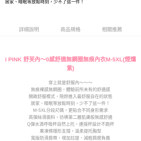
居家、睡眠等放鬆時刻，少不了這一件！
運送方式
便利好安心！
１．簡單：不需註冊會員、不需綁卡、不需儲值。
全家取貨付款
２．便利：只要手機號碼，簡訊認證，即可結帳。
每筆NT$80，滿NT$1,000(含以上)免運費
３．安心：先確認商品／服務後，再付款。
詳細說明
商品規格
相關推薦
付款後全家取貨
【「AFTEE先享後付」結帳流程】
１．於結帳方式選擇「AFTEE先享後付」後，將跳轉至「AFTEE先享後付」
每筆NT$80，滿NT$1,000(含以上)免運費
結帳頁面，進行簡訊認證並確認金額後，即可完成結帳。
２．訂單成立數日內，您將收到繳費通知簡訊。
7-11取貨付款
３．收到繳費通知簡訊後14天內，點擊此簡訊中的連結，可透過四大超商／
i PINK 舒芙內～0感舒適無鋼圈無痕內衣M-5XL(煙燻
每筆NT$80，滿NT$1,000(含以上)免運費
ATM／網路銀行／等多元方式進行付款，方視為交易完成。
※ 請注意：結帳手續完成當下不需立刻繳費，但若您需要取消訂單，請聯絡
紫)
付款後7-11取貨
購買商品的店家。未經商家同意取消之訂單仍視為有效，需透過AFTEE先享
後付繳納相關費用。
每筆NT$80，滿NT$1,000(含以上)免運費
穿上就是舒服內～～～
※ 交易是否成功請以「AFTEE先享後付 」之結帳頁面顯示為準，若有關於
無痕裸感無鋼圈，體驗前所未有的舒適感
是否繳費成功／繳費後需取消欲退款等相關疑問，請聯繫「AFTEE先享後付
宅配
客戶支援中心」
https://netprotections.freshdesk.com/support/home
開啟舒服模式，陪妳進入最舒服自在的狀態
每筆NT$100，滿NT$1,000(含以上)免運費
居家、睡眠等放鬆時刻，少不了這一件！
【注意事項】
M-5XL分段尺碼，更貼合不同身形需求
１．透過由恩沛科技股份有限公司提供之「AFTEE先享後付」服務完成之交
郵寄
高彈絲滑面料，彷彿第二層肌膚般無感舒適
易，需依本服務之必要範圍內提供個人資料，並將交易相關給付款項請求債
每筆NT$100，滿NT$1,000(含以上)免運費
權轉讓予恩沛科技股份有限公司。
Q彈水滴呼吸杯自然上托，連接杯設計不跑杯
２．關於個人資料處理事宜，請瀏覽以下網址：
果凍條隱形支撐，溫柔提托胸型
海外配送
查看運費
https://aftee.tw/terms/#terms3
寬版防滑肩帶，增加拉提、減輕肩膀負擔
３．未成年的使用者請事先徵得法定代理人或監護人之同意方可使用