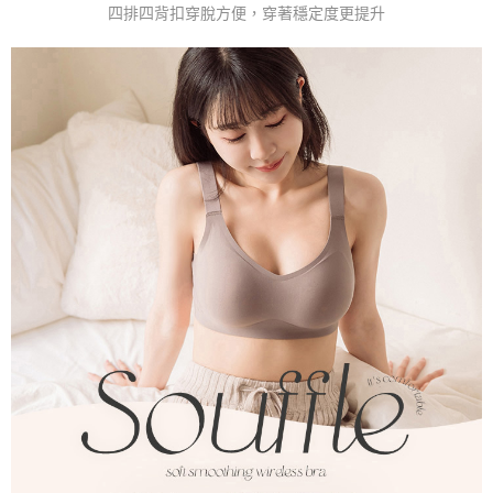
四排四背扣穿脫方便，穿著穩定度更提升
「AFTEE先享後付」，若未經同意申辦者引起之損失，本公司不負相關責
任。
４．使用「AFTEE先享後付」時，將依據個別帳號之用戶狀況，依本公司即
時審查核予不同之上限額度；若仍有額度不足之情形，本公司將視審查結果
請求用戶進行身份認證。
５．嚴禁一人註冊多個帳號或使用他人資訊註冊。若發現惡意使用之情形，
恩沛科技股份有限公司將有權停止該用戶之使用額度並採取法律行動。