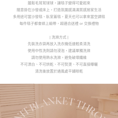
蓬鬆毛茸茸球球，讓毯子變得可愛起來
※ 請注意：結帳手續完成當下不需立刻繳費，但若您需要取消訂單，請聯絡
付款後7-11取貨
購買商品的店家。未經商家同意取消之訂單仍視為有效，需透過AFTEE先享
隨意掛在沙發或床上，打造氛圍感滿滿質感居家生活
後付繳納相關費用。
每筆NT$80，滿NT$1,000(含以上)免運費
多用途可當沙發毯、臥室蓋毯，夏天也可以拿來當空調毯
※ 交易是否成功請以「AFTEE先享後付 」之結帳頁面顯示為準，若有關於
是否繳費成功／繳費後需取消欲退款等相關疑問，請聯繫「AFTEE先享後付
每件毯子都會綁上緞帶，超適合送禮 or 交換禮物
宅配
客戶支援中心」
https://netprotections.freshdesk.com/support/home
每筆NT$100，滿NT$1,000(含以上)免運費
【注意事項】
| 洗滌方式 |
１．透過由恩沛科技股份有限公司提供之「AFTEE先享後付」服務完成之交
郵寄
先裝洗衣袋再放入洗衣機低速輕柔清洗
易，需依本服務之必要範圍內提供個人資料，並將交易相關給付款項請求債
每筆NT$100，滿NT$1,000(含以上)免運費
使用中性洗劑請勿浸泡，建議單獨洗滌
權轉讓予恩沛科技股份有限公司。
２．關於個人資料處理事宜，請瀏覽以下網址：
請勿使用熱水洗滌，避免破壞纖維
海外配送
查看運費
https://aftee.tw/terms/#terms3
不可漂白、不可烘乾、不可熨燙、不可直接曝曬
３．未成年的使用者請事先徵得法定代理人或監護人之同意方可使用
「AFTEE先享後付」，若未經同意申辦者引起之損失，本公司不負相關責
清洗後放置於通風處平鋪晾乾
任。
４．使用「AFTEE先享後付」時，將依據個別帳號之用戶狀況，依本公司即
時審查核予不同之上限額度；若仍有額度不足之情形，本公司將視審查結果
請求用戶進行身份認證。
５．嚴禁一人註冊多個帳號或使用他人資訊註冊。若發現惡意使用之情形，
恩沛科技股份有限公司將有權停止該用戶之使用額度並採取法律行動。