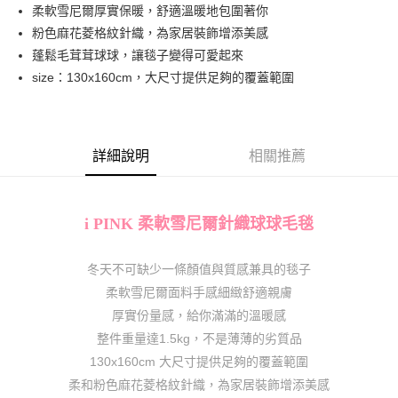
柔軟雪尼爾厚實保暖，舒適溫暖地包圍著你
華南商業銀行
彰化商業銀行
合作金庫商業銀行
第一商業銀行
超商取貨付款
粉色麻花菱格紋針織，為家居裝飾增添美感
上海商業儲蓄銀行
台北富邦商業銀行
華南商業銀行
彰化商業銀行
國泰世華商業銀行
兆豐國際商業銀行
蓬鬆毛茸茸球球，讓毯子變得可愛起來
LINE Pay
上海商業儲蓄銀行
台北富邦商業銀行
臺灣中小企業銀行
台中商業銀行
size：130x160cm，大尺寸提供足夠的覆蓋範圍
國泰世華商業銀行
兆豐國際商業銀行
匯豐（台灣）商業銀行
華泰商業銀行
Apple Pay
臺灣中小企業銀行
台中商業銀行
聯邦商業銀行
遠東國際商業銀行
匯豐（台灣）商業銀行
華泰商業銀行
街口支付
元大商業銀行
永豐商業銀行
聯邦商業銀行
遠東國際商業銀行
玉山商業銀行
星展（台灣）商業銀行
元大商業銀行
永豐商業銀行
詳細說明
相關推薦
AFTEE先享後付
台新國際商業銀行
中國信託商業銀行
玉山商業銀行
星展（台灣）商業銀行
相關說明
台灣樂天信用卡公司
台新國際商業銀行
中國信託商業銀行
【關於「AFTEE先享後付」】
台灣樂天信用卡公司
AFTEE先享後付是「在收到商品之後才付款」的支付方式。 讓您購物簡單
i PINK 柔軟雪尼爾針織球球毛毯
運送方式
便利好安心！
１．簡單：不需註冊會員、不需綁卡、不需儲值。
全家取貨付款
２．便利：只要手機號碼，簡訊認證，即可結帳。
冬天不可缺少一條顏值與質感兼具的毯子
每筆NT$80，滿NT$1,000(含以上)免運費
３．安心：先確認商品／服務後，再付款。
柔軟雪尼爾面料手感細緻舒適親膚
付款後全家取貨
【「AFTEE先享後付」結帳流程】
厚實份量感，給你滿滿的溫暖感
１．於結帳方式選擇「AFTEE先享後付」後，將跳轉至「AFTEE先享後付」
每筆NT$80，滿NT$1,000(含以上)免運費
整件重量達1.5kg，不是薄薄的劣質品
結帳頁面，進行簡訊認證並確認金額後，即可完成結帳。
130x160cm 大尺寸提供足夠的覆蓋範圍
２．訂單成立數日內，您將收到繳費通知簡訊。
7-11取貨付款
３．收到繳費通知簡訊後14天內，點擊此簡訊中的連結，可透過四大超商／
柔和粉色麻花菱格紋針織，為家居裝飾增添美感
每筆NT$80，滿NT$1,000(含以上)免運費
ATM／網路銀行／等多元方式進行付款，方視為交易完成。