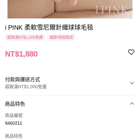
i PINK 柔軟雪尼爾針織球球毛毯
超取滿NT$1,000免運
國家/地區配送
NT$1,880
付款與運送方式
超取滿NT$1,000免運
付款方式
商品特色
信用卡一次付款
商品編號
信用卡分期付款
9460211
3 期 0 利率 每期
NT$626
21家銀行
商品特色
6 期 0 利率 每期
NT$313
21家銀行
合作金庫商業銀行
第一商業銀行