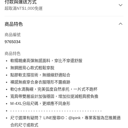
付款與運送方式
超取滿NT$1,000免運
付款方式
商品特色
信用卡一次付款
商品編號
信用卡分期付款
9765034
3 期 0 利率 每期
NT$196
21家銀行
商品特色
6 期 0 利率 每期
NT$98
21家銀行
合作金庫商業銀行
第一商業銀行
軟糯親膚高彈無感面料，穿比不穿還舒服
華南商業銀行
彰化商業銀行
合作金庫商業銀行
第一商業銀行
超商取貨付款
無鋼圈背心款式輕鬆穿脫
上海商業儲蓄銀行
台北富邦商業銀行
華南商業銀行
彰化商業銀行
國泰世華商業銀行
兆豐國際商業銀行
點膠軟支撐技術，無縫線舒適貼合
LINE Pay
上海商業儲蓄銀行
台北富邦商業銀行
臺灣中小企業銀行
台中商業銀行
裸感無痕穿合身衣服隱形不露痕跡
國泰世華商業銀行
兆豐國際商業銀行
匯豐（台灣）商業銀行
華泰商業銀行
Apple Pay
臺灣中小企業銀行
台中商業銀行
軟Q水滴胸襯，完美弧度自然承托，一片式不跑杯
聯邦商業銀行
遠東國際商業銀行
匯豐（台灣）商業銀行
華泰商業銀行
寬肩帶雙層設計加強穩固，增加拉提減輕肩膀負擔
街口支付
元大商業銀行
永豐商業銀行
聯邦商業銀行
遠東國際商業銀行
M-4XL分段尺碼，更順應不同身形
玉山商業銀行
星展（台灣）商業銀行
元大商業銀行
永豐商業銀行
AFTEE先享後付
- - - - - - - - - - - - - - - - - - - - - - - - - - - - - - - - - - - -
台新國際商業銀行
中國信託商業銀行
玉山商業銀行
星展（台灣）商業銀行
相關說明
台灣樂天信用卡公司
尺寸選擇有疑問？ LINE搜尋ID：@ipink，專業客服為您推薦適
台新國際商業銀行
中國信託商業銀行
【關於「AFTEE先享後付」】
合的尺寸或款式
台灣樂天信用卡公司
AFTEE先享後付是「在收到商品之後才付款」的支付方式。 讓您購物簡單