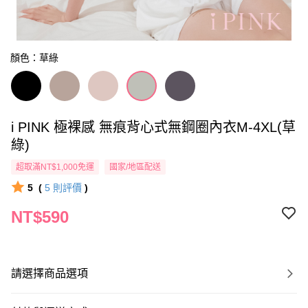
顏色：草綠
i PINK 極裸感 無痕背心式無鋼圈內衣M-4XL(草
綠)
超取滿NT$1,000免運
國家/地區配送
5
(
5
則評價
)
NT$590
請選擇商品選項