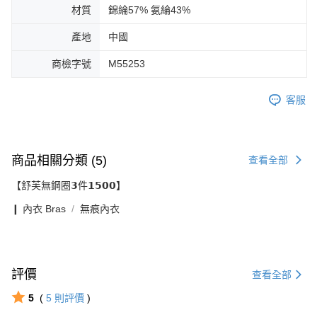
材質
錦綸57% 氨綸43%
產地
中國
商檢字號
M55253
客服
商品相關分類 (5)
查看全部
【舒芙無鋼圈𝟯件𝟭𝟱𝟬𝟬】
❙ 內衣 Bras
無痕內衣
評價
查看全部
5
(
5
則評價
)