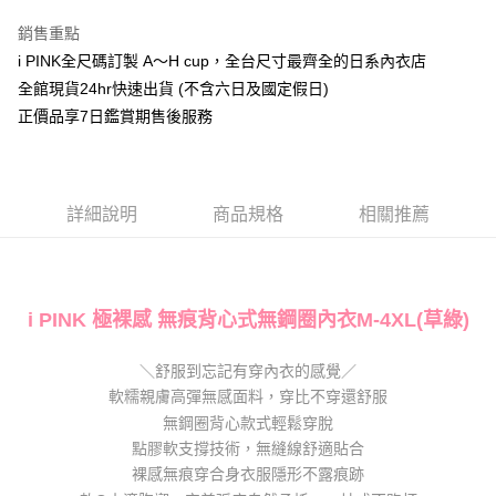
運送方式
便利好安心！
銷售重點
１．簡單：不需註冊會員、不需綁卡、不需儲值。
全家取貨付款
２．便利：只要手機號碼，簡訊認證，即可結帳。
i PINK全尺碼訂製 A～H cup，全台尺寸最齊全的日系內衣店
每筆NT$80，滿NT$1,000(含以上)免運費
３．安心：先確認商品／服務後，再付款。
全館現貨24hr快速出貨 (不含六日及國定假日)
付款後全家取貨
正價品享7日鑑賞期售後服務
【「AFTEE先享後付」結帳流程】
１．於結帳方式選擇「AFTEE先享後付」後，將跳轉至「AFTEE先享後付」
每筆NT$80，滿NT$1,000(含以上)免運費
結帳頁面，進行簡訊認證並確認金額後，即可完成結帳。
２．訂單成立數日內，您將收到繳費通知簡訊。
7-11取貨付款
３．收到繳費通知簡訊後14天內，點擊此簡訊中的連結，可透過四大超商／
詳細說明
商品規格
相關推薦
每筆NT$80，滿NT$1,000(含以上)免運費
ATM／網路銀行／等多元方式進行付款，方視為交易完成。
※ 請注意：結帳手續完成當下不需立刻繳費，但若您需要取消訂單，請聯絡
付款後7-11取貨
購買商品的店家。未經商家同意取消之訂單仍視為有效，需透過AFTEE先享
後付繳納相關費用。
每筆NT$80，滿NT$1,000(含以上)免運費
※ 交易是否成功請以「AFTEE先享後付 」之結帳頁面顯示為準，若有關於
是否繳費成功／繳費後需取消欲退款等相關疑問，請聯繫「AFTEE先享後付
i PINK 極裸感 無痕背心式無鋼圈內衣M-4XL(草綠)
宅配
客戶支援中心」
https://netprotections.freshdesk.com/support/home
每筆NT$100，滿NT$1,000(含以上)免運費
＼舒服到忘記有穿內衣的感覺／
【注意事項】
１．透過由恩沛科技股份有限公司提供之「AFTEE先享後付」服務完成之交
軟糯親膚高彈無感面料，穿比不穿還舒服
郵寄
易，需依本服務之必要範圍內提供個人資料，並將交易相關給付款項請求債
無鋼圈背心款式輕鬆穿脫
每筆NT$100，滿NT$1,000(含以上)免運費
權轉讓予恩沛科技股份有限公司。
點膠軟支撐技術，無縫線舒適貼合
２．關於個人資料處理事宜，請瀏覽以下網址：
海外配送
查看運費
裸感無痕穿合身衣服隱形不露痕跡
https://aftee.tw/terms/#terms3
３．未成年的使用者請事先徵得法定代理人或監護人之同意方可使用