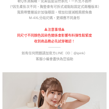
軟Q水滴胸襯，完美弧度自然承托，一片式不跑杯
「AFTEE先享後付」，若未經同意申辦者引起之損失，本公司不負相關責
（*因生產批次不同，胸墊會有可拆式或黏貼固定式兩種版本）
任。
寬肩帶雙層設計加強穩固，增加拉提減輕肩膀負擔
４．使用「AFTEE先享後付」時，將依據個別帳號之用戶狀況，依本公司即
時審查核予不同之上限額度；若仍有額度不足之情形，本公司將視審查結果
M-4XL分段尺碼，更順應不同身形
請求用戶進行身份認證。
５．嚴禁一人註冊多個帳號或使用他人資訊註冊。若發現惡意使用之情形，
🔺注意事項🔺
恩沛科技股份有限公司將有權停止該用戶之使用額度並採取法律行動。
同尺寸不同顏色因染色關係會影響布料彈性鬆緊度
收到商品務必先試穿確認！
----------
如有任何問題請加官方LINE（ID：@ipink）
客服小編會盡快為您協助